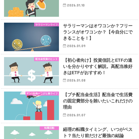
2026.01.10
サラリーマンライフ
サラリーマンはオワコンか？フリー
ランスがオワコンか？【今自分にで
きることを！】
2026.01.09
配当金投資のヒント
【初心者向け】投資信託とETFの違
いを分かりやすく解説。高配当株好
きはETFがおすすめ！
2026.01.08
4つの財布ーこびと株ライフ
【プチ配当金生活】配当金で生活費
の固定費部分を賄いたいこれだけの
理由
2026.01.07
転職活動
経理の転職タイミング、いつがベス
ト？当たり前だけど最強の結論