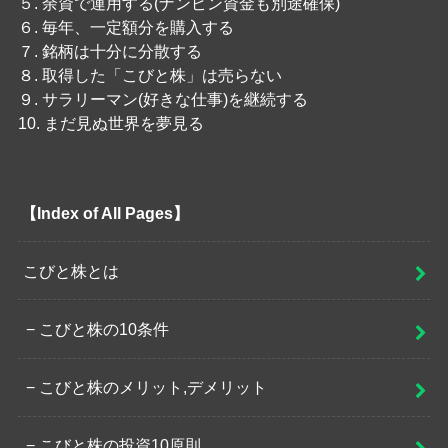
５. 余資で運用する(ナンピン資金も別途確保)
６. 毎年、一定額分を購入する
７. 銘柄は十分に分散する
８. 取得した「こびと株」は売らない
９. サラリーマン(好きな仕事)を継続する
10. まだ見ぬ世界を夢見る
【Index of All Pages】
こびと株とは
こびと株の10条件
こびと株のメリット,デメリット
こびと株の投資10原則