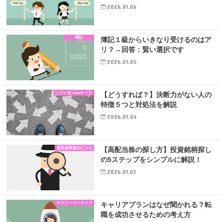
2026.01.06
簿記
簿記１級からいきなり受けるのはア
リ？→回答：賢い選択です
2026.01.05
こびと株.comライフ
【どうすれば？】決断力がない人の
特徴５つと対処法を解説
2026.01.04
配当金投資のヒント
【高配当株の探し方】投資銘柄探し
の5ステップをシンプルに解説！
2026.01.03
サラリーマンライフ
キャリアプランはなぜ聞かれる？転
職を成功させるための考え方