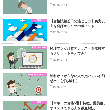
2026.01.14
資格
【資格試験前日の過ごし方】実力以
上を発揮する５つのポイント
2026.01.13
経理・秘伝の書
経理マンが証券アナリストを取得す
るメリットを考えてみた
2026.01.12
サラリーマンライフ
給料が上がらない人の抱いている幻
想5つ【打ち破れ】
2026.01.11
資格
【マネーの資格5選】特徴、難易度、
オススメできる人を徹底解説