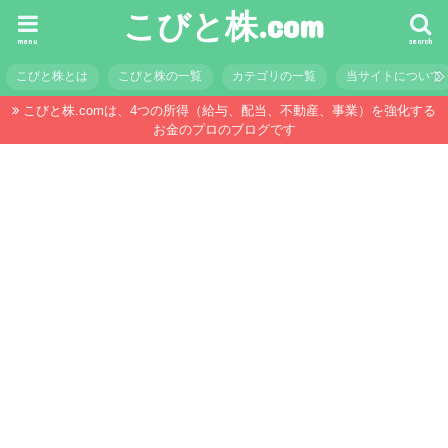
こびと株.com
menu
search
こびと株とは
こびと株の一覧
カテゴリの一覧
当サイトについて
こびと株.comは、4つの所得（給与、配当、不動産、事業）を強化する
お金のプロのブログです