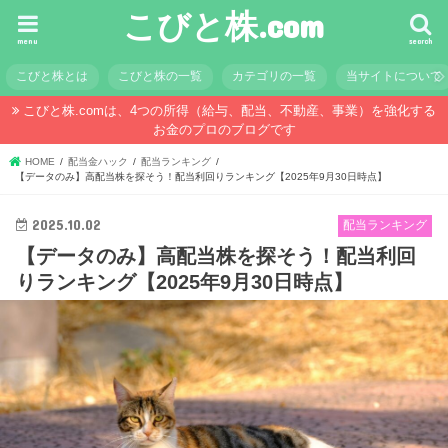
こびと株.com
menu
search
こびと株とは
こびと株の一覧
カテゴリの一覧
当サイトについて
こびと株.comは、4つの所得（給与、配当、不動産、事業）を強化する
お金のプロのブログです
HOME
配当金ハック
配当ランキング
【データのみ】高配当株を探そう！配当利回りランキング【2025年9月30日時点】
2025.10.02
配当ランキング
【データのみ】高配当株を探そう！配当利回
りランキング【2025年9月30日時点】