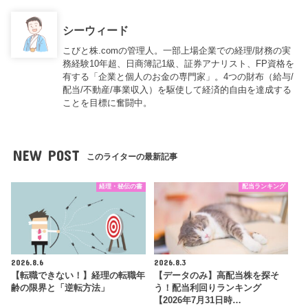
シーウィード
こびと株.comの管理人。一部上場企業での経理/財務の実
務経験10年超、日商簿記1級、証券アナリスト、FP資格を
有する「企業と個人のお金の専門家」。4つの財布（給与/
配当/不動産/事業収入）を駆使して経済的自由を達成する
ことを目標に奮闘中。
NEW POST
このライターの最新記事
経理・秘伝の書
配当ランキング
2026.8.6
2026.8.3
【転職できない！】経理の転職年
【データのみ】高配当株を探そ
齢の限界と「逆転方法」
う！配当利回りランキング
【2026年7月31日時…