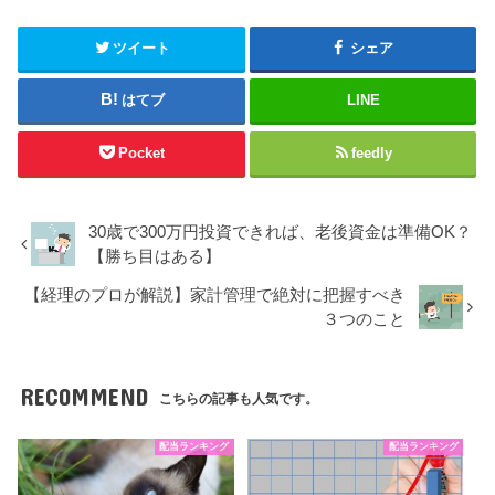
ツイート
シェア
はてブ
LINE
Pocket
feedly
30歳で300万円投資できれば、老後資金は準備OK？
【勝ち目はある】
【経理のプロが解説】家計管理で絶対に把握すべき
３つのこと
RECOMMEND
こちらの記事も人気です。
配当ランキング
配当ランキング