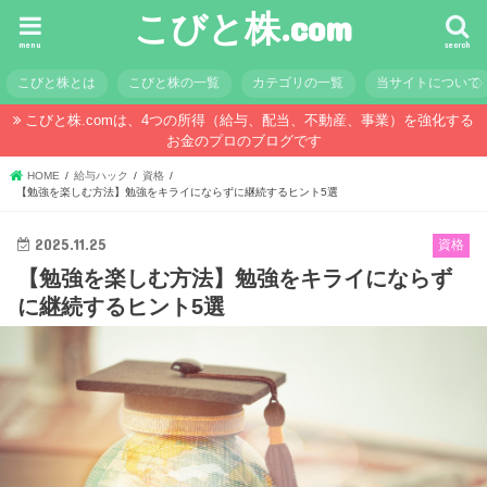
こびと株.com
menu
search
こびと株とは
こびと株の一覧
カテゴリの一覧
当サイトについて
こびと株.comは、4つの所得（給与、配当、不動産、事業）を強化する
お金のプロのブログです
HOME
給与ハック
資格
【勉強を楽しむ方法】勉強をキライにならずに継続するヒント5選
2025.11.25
資格
【勉強を楽しむ方法】勉強をキライにならず
に継続するヒント5選