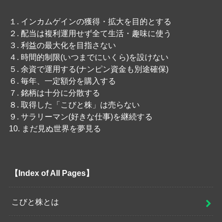
１. インカムゲインの獲得・拡大を目的とする
２. 配当は複利運用せず全て生活・趣味に使う
３. 利益の最大化を目指さない
４. 時間的制限(いつまでにいくら)を設けない
５. 余資で運用する(ナンピン資金も別途確保)
６. 毎年、一定額分を購入する
７. 銘柄は十分に分散する
８. 取得した「こびと株」は売らない
９. サラリーマン(好きな仕事)を継続する
10. まだ見ぬ世界を夢見る
【Index of All Pages】
こびと株とは