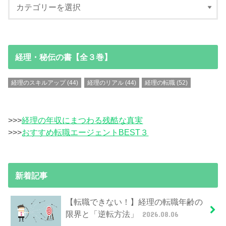
経理・秘伝の書【全３巻】
経理のスキルアップ
(44)
経理のリアル
(44)
経理の転職
(52)
>>>
経理の年収にまつわる残酷な真実
>>>
おすすめ転職エージェントBEST３
新着記事
【転職できない！】経理の転職年齢の
限界と「逆転方法」
2026.08.06