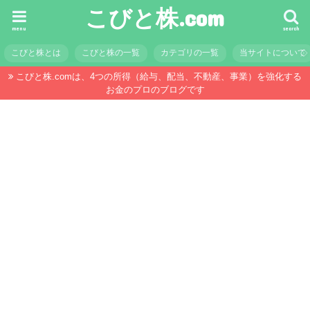
こびと株.com
menu
search
こびと株とは
こびと株の一覧
カテゴリの一覧
当サイトについて
こびと株.comは、4つの所得（給与、配当、不動産、事業）を強化する
お金のプロのブログです