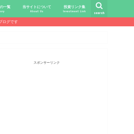
の一覧
当サイトについて
投資リンク集
ory
About Us
Investment Link
search
ブログです
ト
シュ
comライフ
ク
ク
ック
ク
ク
だけじゃ報われない時代？
守る、今-老後-子供達！
あればこんなに遊べる！
信・中古１Rとの違い
！こびと探しの旅へ！
ておきたい専門用語集
こびと株.comの運営者
免責事項／プライバシーポリシー
お問合せ
サラリーマンライフ
就職活動
転職活動
経理・秘伝の書
FP(ファイナンシャルプランナー)
USCPA(米国公認会計士)
ビジネス会計検定
証券アナリスト
簿記
TOEIC
配当金投資のヒント
配当ランキング
こびと株
倹約・省エネ生活
楽天経済圏
スポンサーリンク