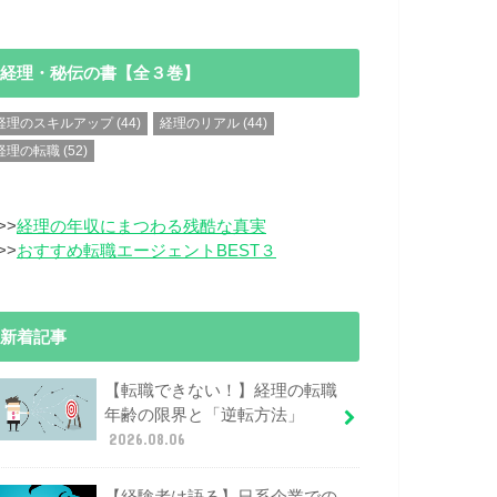
経理・秘伝の書【全３巻】
経理のスキルアップ
(44)
経理のリアル
(44)
経理の転職
(52)
>>
経理の年収にまつわる残酷な真実
>>
おすすめ転職エージェントBEST３
新着記事
【転職できない！】経理の転職
年齢の限界と「逆転方法」
2026.08.06