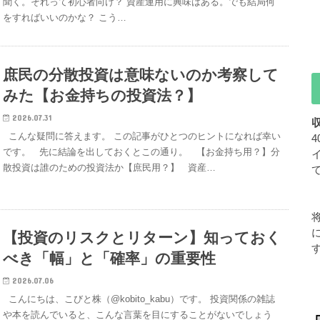
聞く。それって初心者向け？ 資産運用に興味はある。でも結局何
をすればいいのかな？ こう…
庶民の分散投資は意味ないのか考察して
みた【お金持ちの投資法？】
2026.07.31
こんな疑問に答えます。 この記事がひとつのヒントになれば幸い
です。 先に結論を出しておくとこの通り。 【お金持ち用？】分
散投資は誰のための投資法か【庶民用？】 資産…
【投資のリスクとリターン】知っておく
べき「幅」と「確率」の重要性
2026.07.06
こんにちは、こびと株（@kobito_kabu）です。 投資関係の雑誌
や本を読んでいると、こんな言葉を目にすることがないでしょう