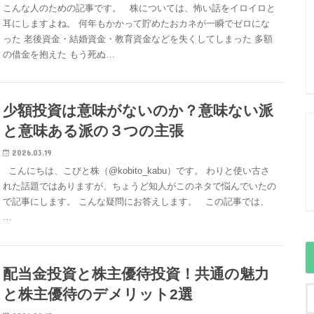
こんな人のための記事です。 株については、怖い話をイロイロと
耳にしますよね。 何年もかかって貯めたおカネが一瞬でゼロにな
った 老後資金・結婚資金・教育資金などを失くしてしまった 多額
の借金を抱えた もう死ぬ…
少額投資は意味がないのか？意味ない派
と意味ある派の３つの主張
2026.03.19
こんにちは、こびと株（@kobito_kabu）です。 わりと使い古さ
れた話題ではありますが、ちょうど知人がこのネタで悩んでいたの
で記事にします。 こんな疑問にお答えします。 この記事では、
…
配当金投資と株主優待投資！共通の魅力
と株主優待のデメリット2選