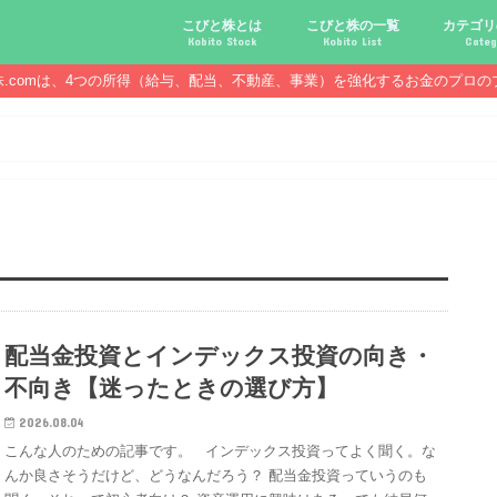
こびと株とは
こびと株の一覧
カテゴリ
Kobito Stock
Kobito List
Categ
株.comは、4つの所得（給与、配当、不動産、事業）を強化するお金のプロの
こびと株投資を始める前に
こびと株の10条件
こびと株のメリット,デメリット
こびと株の投資10原則
こびと株投資のモデル紹介
こびとNo.2169 CDS
こびとNo.4762 エックスネッ
こびとNo.7751 キヤノン
こびとNo.7820 ニホンフラッ
こびとNo.7921 宝印刷
こびとNo.9986 蔵王産業
こびと株.
給与ハッ
副業ハッ
配当金ハ
年金ハッ
倹約ハッ
マジメな
配当金が
配当金が
債券・投
口座開設
必ず知っ
配当金投資とインデックス投資の向き・
不向き【迷ったときの選び方】
2026.08.04
こんな人のための記事です。 インデックス投資ってよく聞く。な
んか良さそうだけど、どうなんだろう？ 配当金投資っていうのも