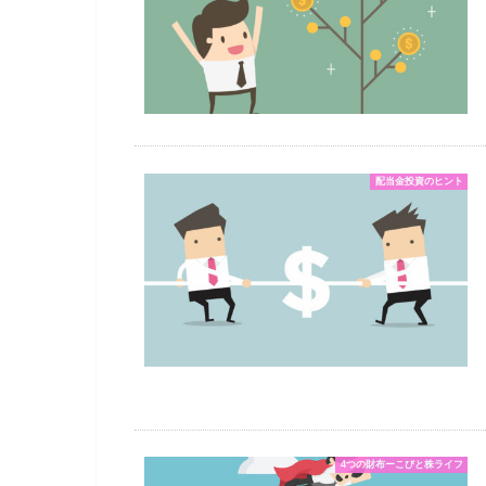
配当金投資のヒント
4つの財布ーこびと株ライフ