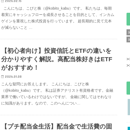
2026.02.15
こんにちは、こびと株（@kobito_kabu）です。 私たちは、毎期
着実にキャッシュフローを成長させることを目的として、インカム
ゲインを重視した株式投資を行っています。 超長期的に見て元本
が減らないこと …
【初心者向け】投資信託とETFの違いを
分かりやすく解説。高配当株好きはETF
>
>
がおすすめ！
2026.01.08
こんな疑問にお答えします。 こんにちは、こびと株
（@kobito_kabu）です。 私は証券アナリスト有資格者です。金融
業界で働いているわけではないですが、 金融に関してはそれなり
に知識があります。なので、このへんについ…
【プチ配当金生活】配当金で生活費の固