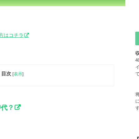
方はコチラ
目次
[
表示
]
時代？