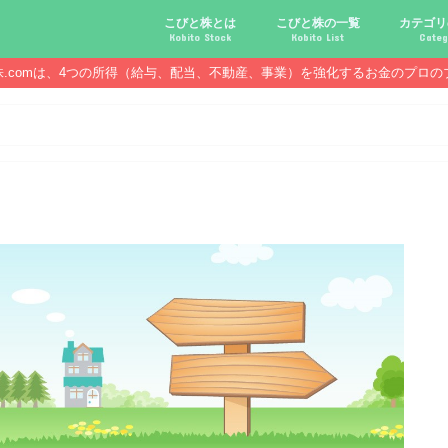
こびと株とは
こびと株の一覧
カテゴリ
Kobito Stock
Kobito List
Categ
株.comは、4つの所得（給与、配当、不動産、事業）を強化するお金のプロの
こびと株投資を始める前に
こびと株の10条件
こびと株のメリット,デメリット
こびと株の投資10原則
こびと株投資のモデル紹介
こびとNo.2169 CDS
こびとNo.4762 エックスネッ
こびとNo.7751 キヤノン
こびとNo.7820 ニホンフラッ
こびとNo.7921 宝印刷
こびとNo.9986 蔵王産業
こびと株.
給与ハッ
副業ハッ
配当金ハ
年金ハッ
倹約ハッ
マジメな
配当金が
配当金が
債券・投
口座開設
必ず知っ