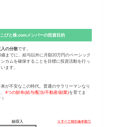
こびと株.comメンバーの投資目的
収入の分散
です。
40歳までに、給与以外に月額20万円のベーシック
インカムを確保することを目標に投資活動を行っ
ています。
将来が不安なこの時代。普通のサラリーマンなり
に、
4つの財布(給与/配当/不動産/副業)
を育てま
す！