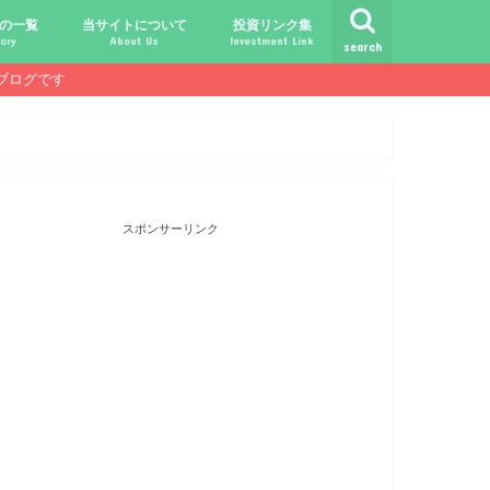
の一覧
当サイトについて
投資リンク集
ory
About Us
Investment Link
search
ブログです
ト
シュ
comライフ
ク
ク
ック
ク
ク
だけじゃ報われない時代？
守る、今-老後-子供達！
あればこんなに遊べる！
信・中古１Rとの違い
！こびと探しの旅へ！
ておきたい専門用語集
こびと株.comの運営者
免責事項／プライバシーポリシー
お問合せ
サラリーマンライフ
就職活動
転職活動
経理・秘伝の書
FP(ファイナンシャルプランナー)
USCPA(米国公認会計士)
ビジネス会計検定
証券アナリスト
簿記
TOEIC
配当金投資のヒント
配当ランキング
こびと株
倹約・省エネ生活
楽天経済圏
スポンサーリンク