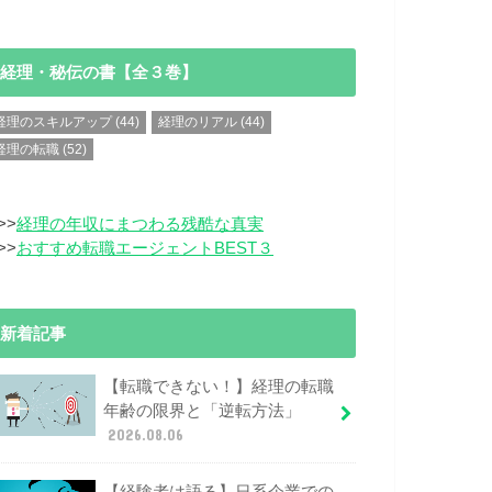
経理・秘伝の書【全３巻】
経理のスキルアップ
(44)
経理のリアル
(44)
経理の転職
(52)
>>
経理の年収にまつわる残酷な真実
>>
おすすめ転職エージェントBEST３
新着記事
【転職できない！】経理の転職
年齢の限界と「逆転方法」
2026.08.06