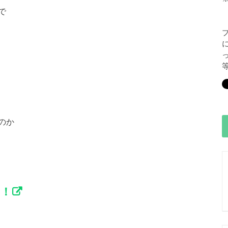
で
のか
る！