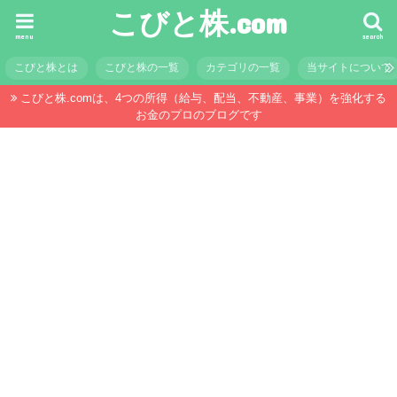
こびと株.com
menu
search
こびと株とは
こびと株の一覧
カテゴリの一覧
当サイトについて
こびと株.comは、4つの所得（給与、配当、不動産、事業）を強化する
お金のプロのブログです