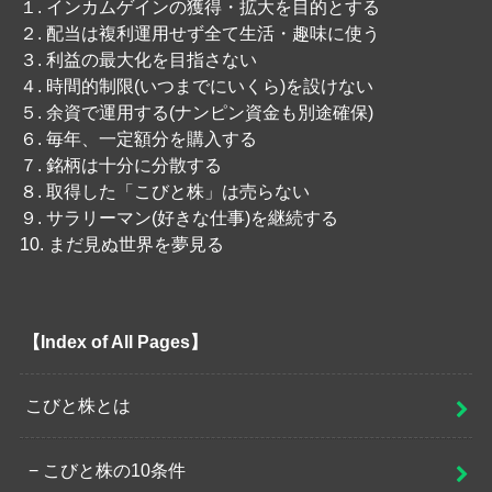
１. インカムゲインの獲得・拡大を目的とする
２. 配当は複利運用せず全て生活・趣味に使う
３. 利益の最大化を目指さない
４. 時間的制限(いつまでにいくら)を設けない
５. 余資で運用する(ナンピン資金も別途確保)
６. 毎年、一定額分を購入する
７. 銘柄は十分に分散する
８. 取得した「こびと株」は売らない
９. サラリーマン(好きな仕事)を継続する
10. まだ見ぬ世界を夢見る
【Index of All Pages】
こびと株とは
こびと株の10条件