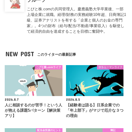
フルーツ
こびと株.comの共同管理人。慶應義塾大学卒業後、一部
上場企業に就職。経理/財務の実務経験10年超、日商簿記1
級、証券アナリストを有する「企業と個人のお金の専門
家」。4つの財布（給与/配当/不動産/事業収入）を駆使し
て経済的自由を達成することを目標に奮闘中。
NEW POST
このライターの最新記事
こびと株.comライフ
サラリーマンライフ
2026.8.7
2026.8.5
人に相談するのが苦手！という人
【経験者は語る】日系企業での
が抱える課題5パターン【解決策
「年上部下」がマジで厄介な３つ
アリ】
の理由
配当金投資のヒント
簿記