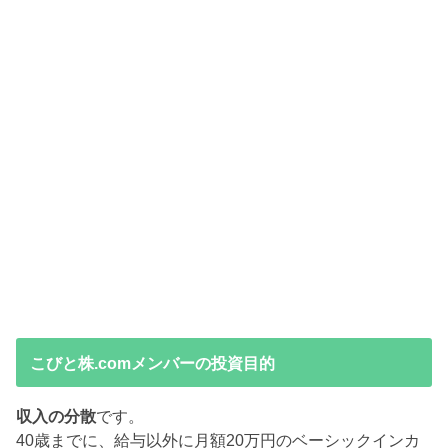
こびと株.comメンバーの投資目的
収入の分散
です。
40歳までに、給与以外に月額20万円のベーシックインカ