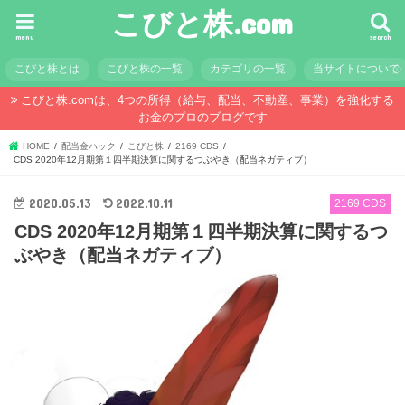
こびと株.com
menu
search
こびと株とは
こびと株の一覧
カテゴリの一覧
当サイトについて
こびと株.comは、4つの所得（給与、配当、不動産、事業）を強化する
お金のプロのブログです
HOME
配当金ハック
こびと株
2169 CDS
CDS 2020年12月期第１四半期決算に関するつぶやき（配当ネガティブ）
2020.05.13
2022.10.11
2169 CDS
CDS 2020年12月期第１四半期決算に関するつ
ぶやき（配当ネガティブ）