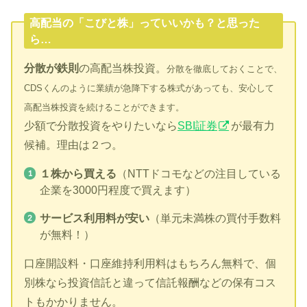
高配当の「こびと株」っていいかも？と思った
ら…
分散が鉄則
の高配当株投資。
分散を徹底しておくことで、
CDSくんのように業績が急降下する株式があっても、安心して
高配当株投資を続けることができます。
少額で分散投資をやりたいなら
SBI証券
が最有力
候補。理由は２つ。
１株から買える
（NTTドコモなどの注目している
企業を3000円程度で買えます）
サービス利用料が安い
（単元未満株の買付手数料
が無料！）
口座開設料・口座維持利用料はもちろん無料で、個
別株なら投資信託と違って信託報酬などの保有コス
トもかかりません。