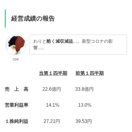
経営成績の報告
わりと
酷く減収減益
…。新型コロナの影
響…。
CDS
当第１四半期
前第１四半期
売 上 高
22.6億円 33.8億円
営業利益率
14.1% 13.0%
１株純利益
27.21円 39.53円