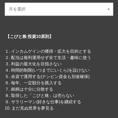
【こびと株 投資10原則】
１. インカムゲインの獲得・拡大を目的とする
２. 配当は複利運用せず全て生活・趣味に使う
３. 利益の最大化を目指さない
４. 時間的制限(いつまでにいくら)を設けない
５. 余資で運用する(ナンピン資金も別途確保)
６. 毎年、一定額分を購入する
７. 銘柄は十分に分散する
８. 取得した「こびと株」は売らない
９. サラリーマン(好きな仕事)を継続する
10. まだ見ぬ世界を夢見る