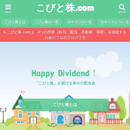
こびと株.com
menu
search
こびと株とは
こびと株の一覧
カテゴリの一覧
当サイトについて
こびと株.comは、4つの所得（給与、配当、不動産、事業）を強化する
お金のプロのブログです
Happy Dividend！
「こびと株」が届ける幸せの配当金
こびと株とは