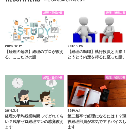
経理・秘伝の書
経理・秘伝の書
2025.12.21
2017.3.25
【経理の勉強】経理のプロが教え
【経理の転職】執行役員と面接！
る、ここだけの話
とうとう内定を得るに至った話。
経理・秘伝の書
経理・秘伝の書
2019.3.9
2019.4.1
経理の平均残業時間ってどれくら
第二新卒で経理になるには！？現
い？残業ゼロ経理マンの感覚教え
役経理部員が本気でアドバイスし
ます
ます