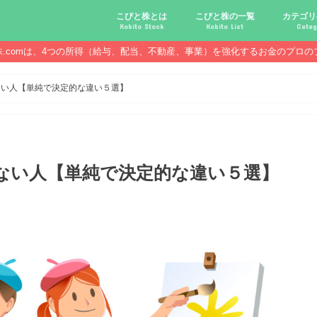
こびと株とは
こびと株の一覧
カテゴリ
Kobito Stock
Kobito List
Categ
株.comは、4つの所得（給与、配当、不動産、事業）を強化するお金のプロの
こびと株投資を始める前に
こびと株の10条件
こびと株のメリット,デメリット
こびと株の投資10原則
こびと株投資のモデル紹介
こびとNo.2169 CDS
こびとNo.4762 エックスネッ
こびとNo.7751 キヤノン
こびとNo.7820 ニホンフラッ
こびとNo.7921 宝印刷
こびとNo.9986 蔵王産業
こびと株.
給与ハッ
副業ハッ
配当金ハ
年金ハッ
倹約ハッ
マジメな
配当金が
配当金が
債券・投
口座開設
必ず知っ
ない人【単純で決定的な違い５選】
ない人【単純で決定的な違い５選】