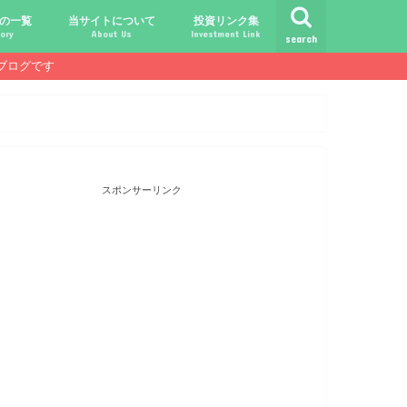
の一覧
当サイトについて
投資リンク集
ory
About Us
Investment Link
search
ブログです
ト
シュ
comライフ
ク
ク
ック
ク
ク
だけじゃ報われない時代？
守る、今-老後-子供達！
あればこんなに遊べる！
信・中古１Rとの違い
！こびと探しの旅へ！
ておきたい専門用語集
こびと株.comの運営者
免責事項／プライバシーポリシー
お問合せ
サラリーマンライフ
就職活動
転職活動
経理・秘伝の書
FP(ファイナンシャルプランナー)
USCPA(米国公認会計士)
ビジネス会計検定
証券アナリスト
簿記
TOEIC
配当金投資のヒント
配当ランキング
こびと株
倹約・省エネ生活
楽天経済圏
スポンサーリンク