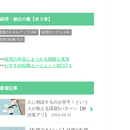
経理・秘伝の書【全３巻】
経理のスキルアップ
(44)
経理のリアル
(44)
経理の転職
(52)
>>
経理の年収にまつわる残酷な真実
>>
おすすめ転職エージェントBEST３
新着記事
人に相談するのが苦手！という
人が抱える課題5パターン【解
決策アリ】
2026.08.07