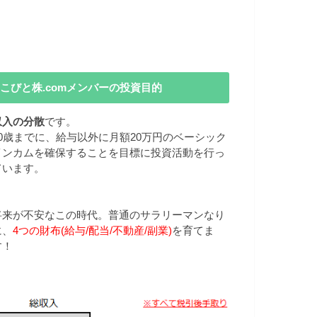
こびと株.comメンバーの投資目的
収入の分散
です。
40歳までに、給与以外に月額20万円のベーシック
インカムを確保することを目標に投資活動を行っ
ています。
将来が不安なこの時代。普通のサラリーマンなり
に、
4つの財布(給与/配当/不動産/副業)
を育てま
す！