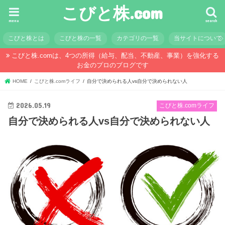
こびと株.com
menu
search
こびと株とは
こびと株の一覧
カテゴリの一覧
当サイトについて
こびと株.comは、4つの所得（給与、配当、不動産、事業）を強化する
お金のプロのブログです
HOME
こびと株.comライフ
自分で決められる人vs自分で決められない人
2026.05.19
こびと株.comライフ
自分で決められる人vs自分で決められない人