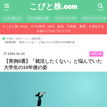
こびと株.com
menu
search
こびと株とは
こびと株の一覧
カテゴリの一覧
当サイトについて
こびと株.comは、4つの所得（給与、配当、不動産、事業）を強化する
お金のプロのブログです
HOME
給与ハック
就職活動
【実例8選】「就活したくない」と悩んでいた大学生の10年後の姿
2026.06.22
就職活動
【実例8選】「就活したくない」と悩んでいた
大学生の10年後の姿