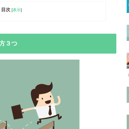
目次
[
表示
]
方３つ