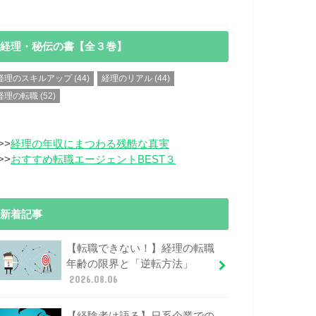
経理・秘伝の書【全３巻】
経理のスキルアップ
(44)
経理のリアル
(44)
経理の転職
(52)
>>
経理の年収にまつわる残酷な真実
>>
おすすめ転職エージェントBEST３
新着記事
【転職できない！】経理の転職
年齢の限界と「逆転方法」
2026.08.06