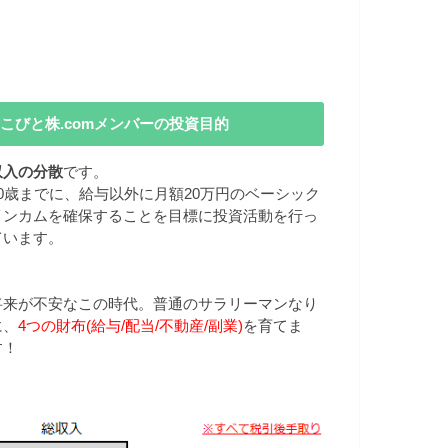
こびと株.comメンバーの投資目的
収入の分散
です。
40歳までに、給与以外に月額20万円のベーシック
インカムを確保することを目標に投資活動を行っ
ています。
将来が不安なこの時代。普通のサラリーマンなり
に、
4つの財布(給与/配当/不動産/副業)
を育てま
す！