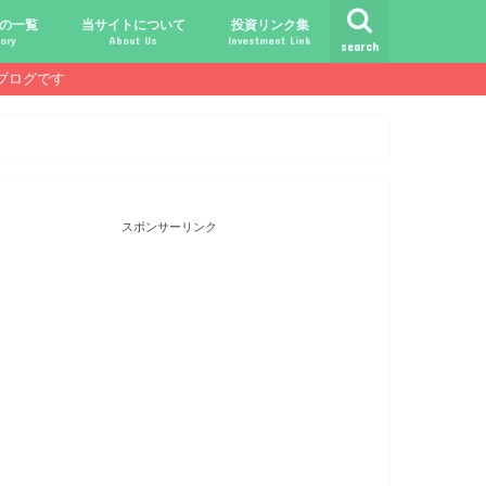
の一覧
当サイトについて
投資リンク集
ory
About Us
Investment Link
search
ブログです
ト
シュ
comライフ
ク
ク
ック
ク
ク
だけじゃ報われない時代？
守る、今-老後-子供達！
あればこんなに遊べる！
信・中古１Rとの違い
！こびと探しの旅へ！
ておきたい専門用語集
こびと株.comの運営者
免責事項／プライバシーポリシー
お問合せ
サラリーマンライフ
就職活動
転職活動
経理・秘伝の書
FP(ファイナンシャルプランナー)
USCPA(米国公認会計士)
ビジネス会計検定
証券アナリスト
簿記
TOEIC
配当金投資のヒント
配当ランキング
こびと株
倹約・省エネ生活
楽天経済圏
スポンサーリンク