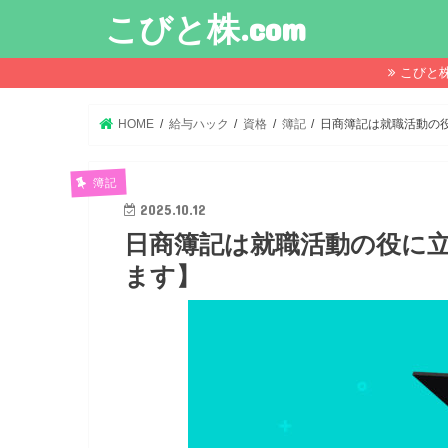
こびと株.com
こびと
HOME
給与ハック
資格
簿記
日商簿記は就職活動の
簿記
2025.10.12
日商簿記は就職活動の役に
ます】