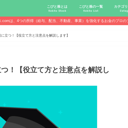
こびと株とは
こびと株の一覧
カテゴリ
Kobito Stock
Kobito List
Categ
株.comは、4つの所得（給与、配当、不動産、事業）を強化するお金のプロの
こびと株投資を始める前に
こびと株の10条件
こびと株のメリット,デメリット
こびと株の投資10原則
こびと株投資のモデル紹介
こびとNo.2169 CDS
こびとNo.4762 エックスネッ
こびとNo.7751 キヤノン
こびとNo.7820 ニホンフラッ
こびとNo.7921 宝印刷
こびとNo.9986 蔵王産業
こびと株.
給与ハッ
副業ハッ
配当金ハ
年金ハッ
倹約ハッ
マジメな
配当金が
配当金が
債券・投
口座開設
必ず知っ
役に立つ！【役立て方と注意点を解説します】
立つ！【役立て方と注意点を解説し