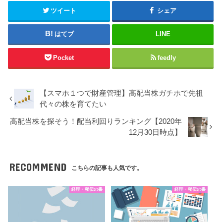
ツイート
シェア
はてブ
LINE
Pocket
feedly
【スマホ１つで財産管理】高配当株ガチホで先祖
代々の株を育てたい
高配当株を探そう！配当利回りランキング【2020年
12月30日時点】
RECOMMEND
こちらの記事も人気です。
経理・秘伝の書
経理・秘伝の書