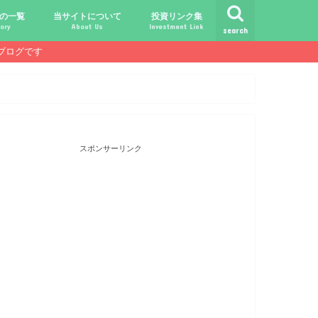
の一覧
当サイトについて
投資リンク集
ory
About Us
Investment Link
search
ブログです
ト
シュ
comライフ
ク
ク
ック
ク
ク
だけじゃ報われない時代？
守る、今-老後-子供達！
あればこんなに遊べる！
信・中古１Rとの違い
！こびと探しの旅へ！
ておきたい専門用語集
こびと株.comの運営者
免責事項／プライバシーポリシー
お問合せ
サラリーマンライフ
就職活動
転職活動
経理・秘伝の書
FP(ファイナンシャルプランナー)
USCPA(米国公認会計士)
ビジネス会計検定
証券アナリスト
簿記
TOEIC
配当金投資のヒント
配当ランキング
こびと株
倹約・省エネ生活
楽天経済圏
スポンサーリンク