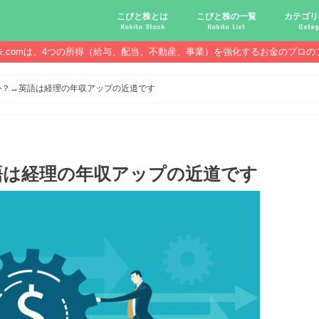
こびと株とは
こびと株の一覧
カテゴリ
Kobito Stock
Kobito List
Categ
株.comは、4つの所得（給与、配当、不動産、事業）を強化するお金のプロの
こびと株投資を始める前に
こびと株の10条件
こびと株のメリット,デメリット
こびと株の投資10原則
こびと株投資のモデル紹介
こびとNo.2169 CDS
こびとNo.4762 エックスネッ
こびとNo.7751 キヤノン
こびとNo.7820 ニホンフラッ
こびとNo.7921 宝印刷
こびとNo.9986 蔵王産業
こびと株.
給与ハッ
副業ハッ
配当金ハ
年金ハッ
倹約ハッ
マジメな
配当金が
配当金が
債券・投
口座開設
必ず知っ
か？→英語は経理の年収アップの近道です
語は経理の年収アップの近道です