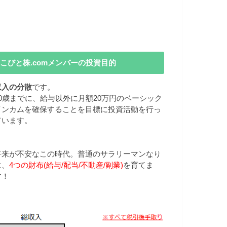
こびと株.comメンバーの投資目的
収入の分散
です。
40歳までに、給与以外に月額20万円のベーシック
インカムを確保することを目標に投資活動を行っ
ています。
将来が不安なこの時代。普通のサラリーマンなり
に、
4つの財布(給与/配当/不動産/副業)
を育てま
す！