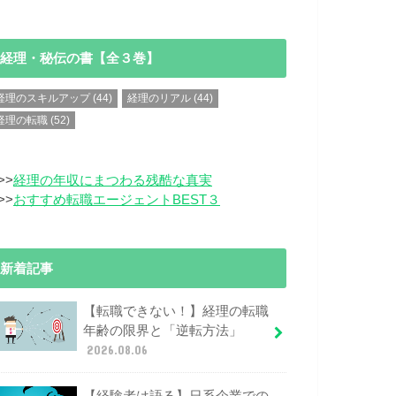
経理・秘伝の書【全３巻】
経理のスキルアップ
(44)
経理のリアル
(44)
経理の転職
(52)
>>
経理の年収にまつわる残酷な真実
>>
おすすめ転職エージェントBEST３
新着記事
【転職できない！】経理の転職
年齢の限界と「逆転方法」
2026.08.06