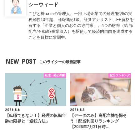
シーウィード
こびと株.comの管理人。一部上場企業での経理/財務の実
務経験10年超、日商簿記1級、証券アナリスト、FP資格を
有する「企業と個人のお金の専門家」。4つの財布（給与/
配当/不動産/事業収入）を駆使して経済的自由を達成する
ことを目標に奮闘中。
NEW POST
このライターの最新記事
経理・秘伝の書
配当ランキング
2026.8.6
2026.8.3
【転職できない！】経理の転職年
【データのみ】高配当株を探そ
齢の限界と「逆転方法」
う！配当利回りランキング
【2026年7月31日時…