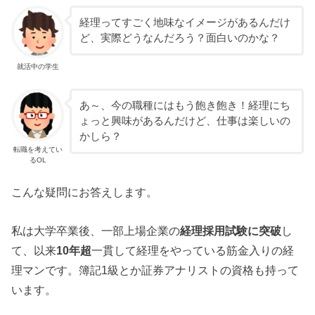
経理ってすごく地味なイメージがあるんだけ
ど、実際どうなんだろう？面白いのかな？
就活中の学生
あ～、今の職種にはもう飽き飽き！経理にち
ょっと興味があるんだけど、仕事は楽しいの
かしら？
転職を考えてい
るOL
こんな疑問にお答えします。
私は大学卒業後、一部上場企業の
経理採用試験に突破
し
て、以来
10年超
一貫して経理をやっている筋金入りの経
理マンです。簿記1級とか証券アナリストの資格も持って
います。