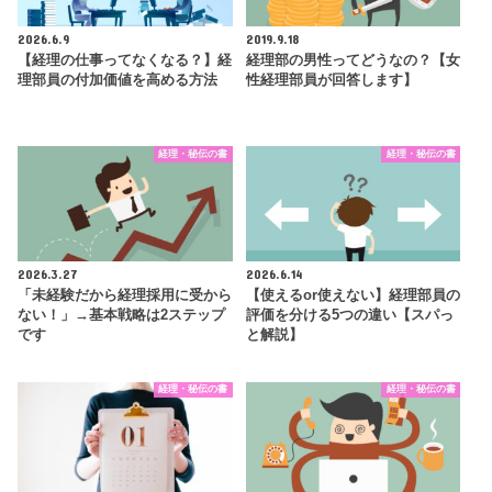
2026.6.9
2019.9.18
【経理の仕事ってなくなる？】経
経理部の男性ってどうなの？【女
理部員の付加価値を高める方法
性経理部員が回答します】
経理・秘伝の書
経理・秘伝の書
2026.3.27
2026.6.14
「未経験だから経理採用に受から
【使えるor使えない】経理部員の
ない！」→基本戦略は2ステップ
評価を分ける5つの違い【スパっ
です
と解説】
経理・秘伝の書
経理・秘伝の書