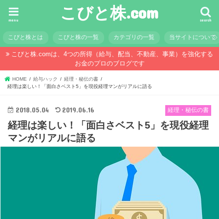
こびと株.com
menu
search
こびと株とは
こびと株の一覧
カテゴリの一覧
当サイトについて
こびと株.comは、4つの所得（給与、配当、不動産、事業）を強化する
お金のプロのブログです
HOME
給与ハック
経理・秘伝の書
経理は楽しい！「面白さベスト5」を現役経理マンがリアルに語る
2018.05.04
2019.06.16
経理・秘伝の書
経理は楽しい！「面白さベスト5」を現役経理
マンがリアルに語る