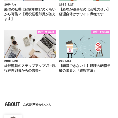
2019.4.4
2025.9.27
経理の転職は経験年数どのくらい
【経理が激務なのは会社のせい】
から可能？【現役経理部員が答え
経理自体はホワイト職種です
ます】
経理・秘伝の書
経理・秘伝の書
2018.8.28
2026.8.6
経理部員のステップアップ術～現
【転職できない！】経理の転職年
役経理部員からの忠告～
齢の限界と「逆転方法」
ABOUT
この記事をかいた人