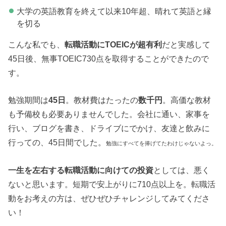
大学の英語教育を終えて以来10年超、晴れて英語と縁
を切る
こんな私でも、
転職活動にTOEICが超有利
だと実感して
45日後、無事TOEIC730点を取得することができたので
す。
勉強期間は
45日
。教材費はたったの
数千円
。高価な教材
も予備校も必要ありませんでした。会社に通い、家事を
行い、ブログを書き、ドライブにでかけ、友達と飲みに
行っての、45日間でした。
勉強にすべてを捧げてたわけじゃないよっ。
一生を左右する転職活動に向けての投資
としては、悪く
ないと思います。短期で安上がりに710点以上を。転職活
動をお考えの方は、ぜひぜひチャレンジしてみてくださ
い！