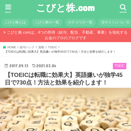
こびと株.com
menu
search
こびと株とは
こびと株の一覧
カテゴリの一覧
当サイトについて
こびと株.comは、4つの所得（給与、配当、不動産、事業）を強化する
お金のプロのブログです
HOME
給与ハック
資格
TOEIC
【TOEICは転職に効果大】英語嫌いが独学45日で730点！方法と効果を紹介します！
2017.09.13
2021.03.04
TOEIC
【TOEICは転職に効果大】英語嫌いが独学45
日で730点！方法と効果を紹介します！