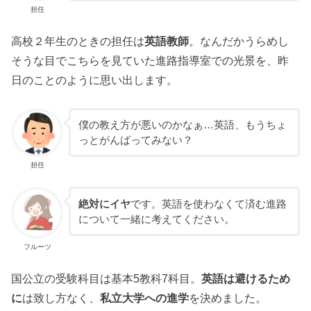
担任
高校２年生のときの担任は
英語教師
。なんだかうらめし
そうな目でこちらを見ていた進路指導室での光景を、昨
日のことのように思い出します。
僕の教え方が悪いのかなぁ…英語、もうちょ
っとがんばってみない？
担任
絶対にイヤ
です。英語を使わなくて済む進路
について一緒に考えてください。
フルーツ
国公立の受験科目は基本5教科7科目。
英語は避けるため
に
は致し方なく、
私立大学への進学
を決めました。