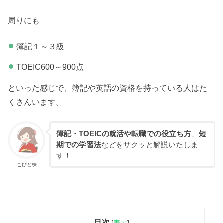
周りにも
簿記１～３級
TOEIC600～900点
といった感じで、簿記や英語の資格を持っている人はた
くさんいます。
簿記・TOEICの就活や転職での役立ち方
、
短
期での学習法
などをサクッと解説いたしま
す！
こびと株
目次
[
表示
]