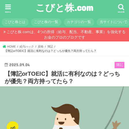
こびと株.com
menu
search
こびと株とは
こびと株の一覧
カテゴリの一覧
当サイトについて
こびと株.comは、4つの所得（給与、配当、不動産、事業）を強化する
お金のプロのブログです
HOME
給与ハック
資格
簿記
【簿記orTOEIC】就活に有利なのは？どっちが優先？両方持ってたら？
2025.09.04
簿記
【簿記orTOEIC】就活に有利なのは？どっち
が優先？両方持ってたら？