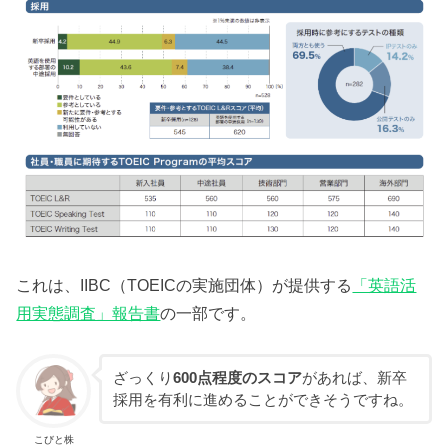
これは、IIBC（TOEICの実施団体）が提供する
「英語活
用実態調査」報告書
の一部です。
ざっくり
600点程度のスコア
があれば、新卒
採用を有利に進めることができそうですね。
こびと株