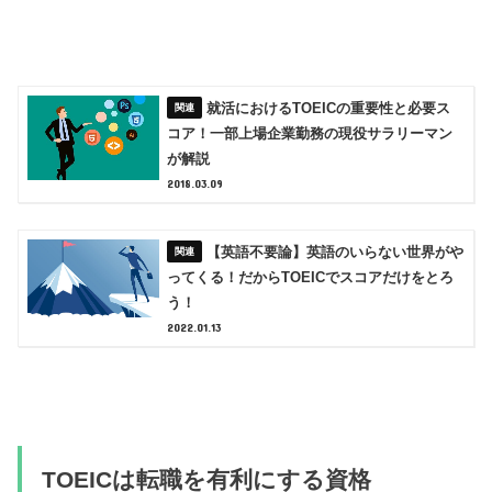
就活におけるTOEICの重要性と必要ス
コア！一部上場企業勤務の現役サラリーマン
が解説
2018.03.09
【英語不要論】英語のいらない世界がや
ってくる！だからTOEICでスコアだけをとろ
う！
2022.01.13
TOEICは転職を有利にする資格