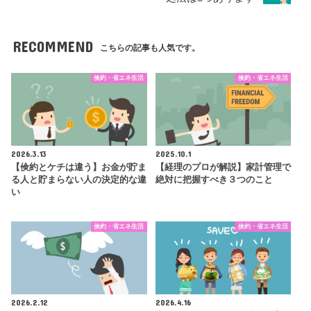
RECOMMEND
こちらの記事も人気です。
倹約・省エネ生活
倹約・省エネ生活
2026.3.13
2025.10.1
【倹約とケチは違う】お金が貯ま
【経理のプロが解説】家計管理で
る人と貯まらない人の決定的な違
絶対に把握すべき３つのこと
い
倹約・省エネ生活
倹約・省エネ生活
2026.2.12
2026.4.16