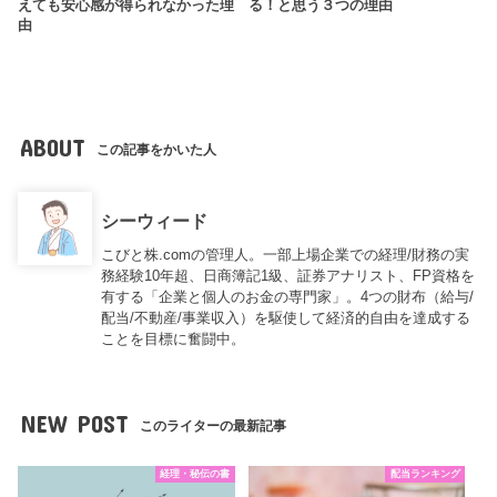
えても安心感が得られなかった理
る！と思う３つの理由
由
ABOUT
この記事をかいた人
シーウィード
こびと株.comの管理人。一部上場企業での経理/財務の実
務経験10年超、日商簿記1級、証券アナリスト、FP資格を
有する「企業と個人のお金の専門家」。4つの財布（給与/
配当/不動産/事業収入）を駆使して経済的自由を達成する
ことを目標に奮闘中。
NEW POST
このライターの最新記事
経理・秘伝の書
配当ランキング