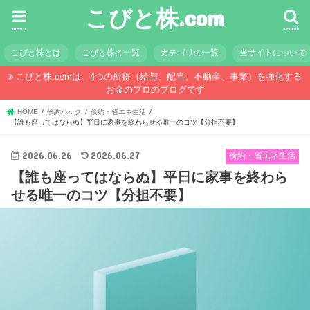
こびと株.com
menu
search
こびと株とは
こびと株の一覧
カテゴリの一覧
当サイトについて
こびと株.comは、4つの所得（給与、配当、不動産、事業）を強化する
お金のプロのブログです
HOME
倹約ハック
倹約・省エネ生活
【誰も座ってはならぬ】平日に家事を終わらせる唯一のコツ【分担不要】
2026.06.26
2026.06.27
倹約・省エネ生活
【誰も座ってはならぬ】平日に家事を終わら
せる唯一のコツ【分担不要】