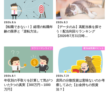
2026.8.6
2026.8.3
【転職できない！】経理の転職年
【データのみ】高配当株を探そ
齢の限界と「逆転方法」
う！配当利回りランキング
【2026年7月31日時…
サラリーマンライフ
配当金投資のヒント
2026.8.1
2026.7.31
年収別の手取りを計算して気がつ
庶民の分散投資は意味ないのか考
いた5つの真実【300万円～1000
察してみた【お金持ちの投資
万円】
法？】