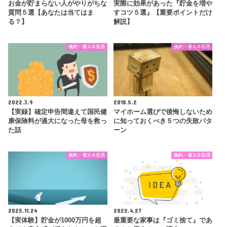
お金が貯まらない人がやりがちな
実際に効果があった『貯金を増や
質問５選【あなたは当てはま
すコツ５選』【重要ポイントだけ
る？】
解説】
倹約・省エネ生活
倹約・省エネ生活
2022.3.9
2018.5.2
【実録】確定申告間違えて国民健
マイホーム選びで後悔しないため
康保険料が過大になった母を救っ
に知っておくべき５つの失敗パタ
た話
ーン
倹約・省エネ生活
倹約・省エネ生活
2025.11.24
2022.4.27
【実体験】貯金が1000万円を超
最重要な家事は『ゴミ捨て』であ