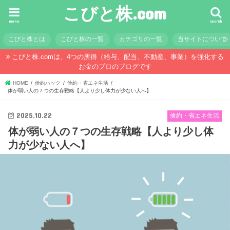
こびと株.com
menu
search
こびと株とは
こびと株の一覧
カテゴリの一覧
当サイトについて
こびと株.comは、4つの所得（給与、配当、不動産、事業）を強化する
お金のプロのブログです
HOME
倹約ハック
倹約・省エネ生活
体が弱い人の７つの生存戦略【人より少し体力が少ない人へ】
2025.10.22
倹約・省エネ生活
体が弱い人の７つの生存戦略【人より少し体
力が少ない人へ】