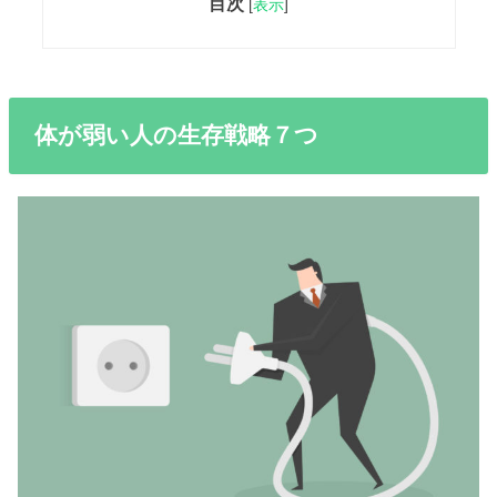
目次
[
表示
]
体が弱い人の生存戦略７つ