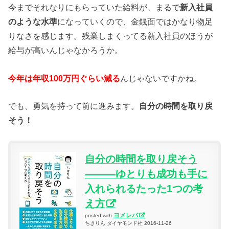
今までそれなりにもらっていた給料が、まるで
新入社員
のような水準
になっていくので、金銭面ではかなり物足
りなさを感じます。残業しまくってる新入社員のほうが
給与が高いんじゃなかろうか。
今年は年収100万円ぐらい減る
んじゃないですかね。
でも、勇気を持って前に進みます。
自分の時間を取り戻
そう！
自分の時間を取り戻そう
―――ゆとりも成功も手に
入れられるたった1つの考
え方
ヨメレバ
posted with
ちきりん ダイヤモンド社 2016-11-26