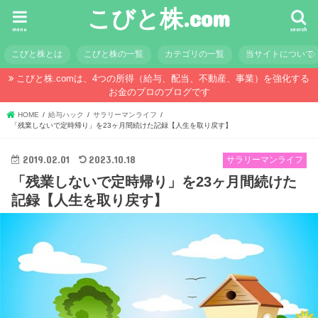
こびと株.com
menu
search
こびと株とは
こびと株の一覧
カテゴリの一覧
当サイトについて
こびと株.comは、4つの所得（給与、配当、不動産、事業）を強化する
お金のプロのブログです
HOME
給与ハック
サラリーマンライフ
「残業しないで定時帰り」を23ヶ月間続けた記録【人生を取り戻す】
2019.02.01
2023.10.18
サラリーマンライフ
「残業しないで定時帰り」を23ヶ月間続けた
記録【人生を取り戻す】