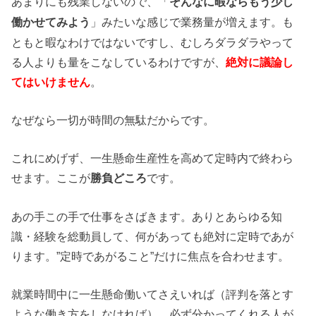
あまりにも残業しないので、「
そんなに暇ならもう少し
」みたいな感じで業務量が増えます。も
働かせてみよう
ともと暇なわけではないですし、むしろダラダラやって
る人よりも量をこなしているわけですが、
絶対に議論し
てはいけません
。
なぜなら一切が時間の無駄だからです。
これにめげず、一生懸命生産性を高めて定時内で終わら
せます。ここが
勝負どころ
です。
あの手この手で仕事をさばきます。ありとあらゆる知
識・経験を総動員して、何があっても絶対に定時であが
ります。”定時であがること”だけに焦点を合わせます。
就業時間中に一生懸命働いてさえいれば（評判を落とす
ような働き方をしなければ）、必ず分かってくれる人が