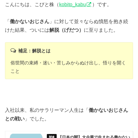
こんにちは、こびと株（
kobito_kabu
）です。
「
働かないおじさん
」に対して並々ならぬ憤怒を抱き続
けた結果、ついには
解脱（げだつ）
に至りました。
補足：解脱とは
俗世間の束縛・迷い・苦しみからぬけ出し、悟りを開く
こと
入社以来、私のサラリーマン人生は「
働かないおじさん
との戦い
」でした。
【日本の闇】大企業で生まれる働かない