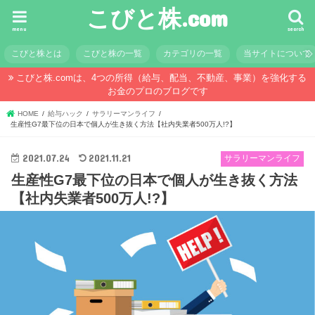
こびと株.com
menu
search
こびと株とは
こびと株の一覧
カテゴリの一覧
当サイトについて
こびと株.comは、4つの所得（給与、配当、不動産、事業）を強化する
お金のプロのブログです
HOME
給与ハック
サラリーマンライフ
生産性G7最下位の日本で個人が生き抜く方法【社内失業者500万人!?】
2021.07.24
2021.11.21
サラリーマンライフ
生産性G7最下位の日本で個人が生き抜く方法
【社内失業者500万人!?】