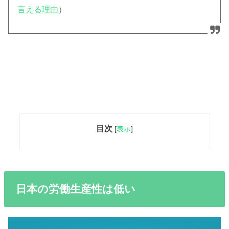
言える理由
）
目次
[
表示
]
日本の労働生産性は低い