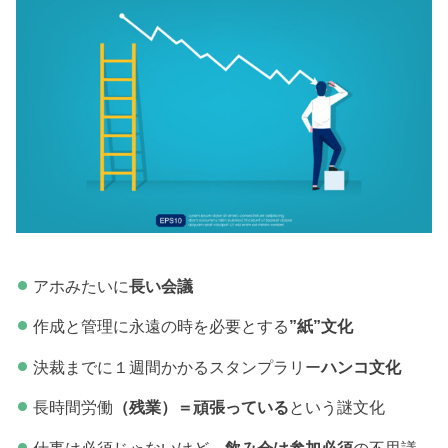
アホみたいに
長い会議
作成と管理に永遠の時を必要とする
”紙”文化
決裁までに１週間かかるスタンプラリー
ハンコ文化
長時間労働
（残業）＝頑張っている
という謎文化
仕事は必須じゃないけど、
飲み会は参加必須
の不思議