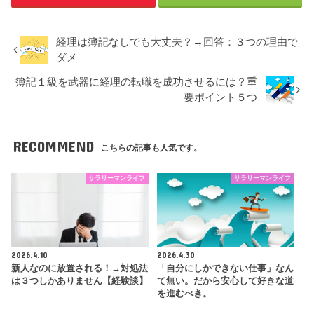
経理は簿記なしでも大丈夫？→回答：３つの理由で
ダメ
簿記１級を武器に経理の転職を成功させるには？重
要ポイント５つ
RECOMMEND
こちらの記事も人気です。
サラリーマンライフ
サラリーマンライフ
2026.4.10
2026.4.30
新人なのに放置される！→対処法
「自分にしかできない仕事」なん
は３つしかありません【経験談】
て無い。だから安心して好きな道
を進むべき。