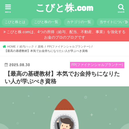
こびと株.com
menu
search
こびと株とは
こびと株の一覧
カテゴリの一覧
当サイトについて
こびと株.comは、4つの所得（給与、配当、不動産、事業）を強化する
お金のプロのブログです
HOME
給与ハック
資格
FP(ファイナンシャルプランナー)
【最高の基礎教材】本気でお金持ちになりたい人が学ぶべき資格
2025.08.30
FP(ファイナンシャルプランナー)
【最高の基礎教材】本気でお金持ちになりた
い人が学ぶべき資格