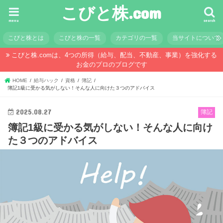
こびと株.com
menu
search
こびと株とは
こびと株の一覧
カテゴリの一覧
当サイトについて
こびと株.comは、4つの所得（給与、配当、不動産、事業）を強化する
お金のプロのブログです
HOME
給与ハック
資格
簿記
簿記1級に受かる気がしない！そんな人に向けた３つのアドバイス
2025.08.27
簿記
簿記1級に受かる気がしない！そんな人に向け
た３つのアドバイス