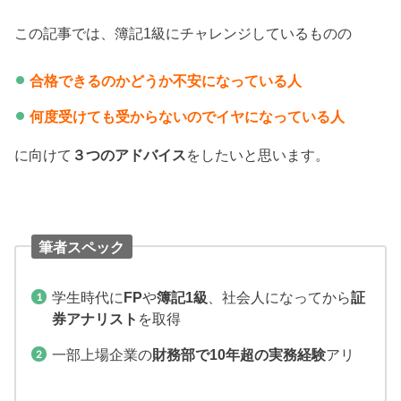
この記事では、簿記1級にチャレンジしているものの
合格できるのかどうか不安になっている人
何度受けても
受からないのでイヤになっている人
に向けて
３つのアドバイス
をしたいと思います。
筆者スペック
学生時代に
FP
や
簿記1級
、社会人になってから
証
券アナリスト
を取得
一部上場企業の
財務部で10年超の実務経験
アリ