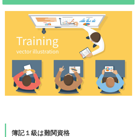
簿記１級は難関資格