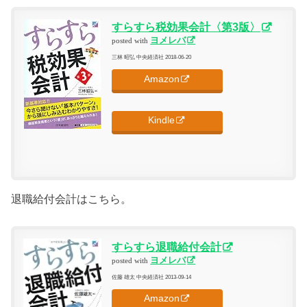
すらすら税効果会計〈第3版〉
ヨメレバ
posted with
三林 昭弘 中央経済社 2018-06-20
Amazon
Kindle
退職給付会計はこちら。
すらすら退職給付会計
ヨメレバ
posted with
佐藤 雄太 中央経済社 2013-09-14
Amazon