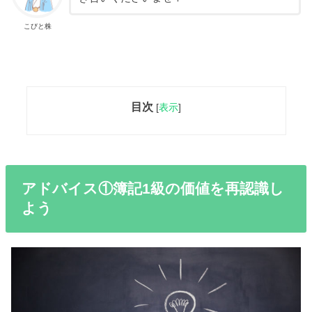
こびと株
目次
[
表示
]
アドバイス①簿記1級の価値を再認識し
よう