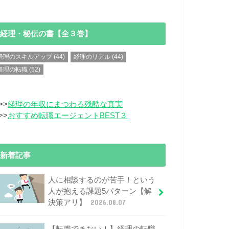
経理・秘伝の書【全３巻】
経理のスキルアップ
(44)
経理のリアル
(44)
経理の転職
(52)
>>
経理の年収にまつわる残酷な真実
>>
おすすめ転職エージェントBEST３
新着記事
人に相談するのが苦手！という
人が抱える課題5パターン【解
決策アリ】
2026.08.07