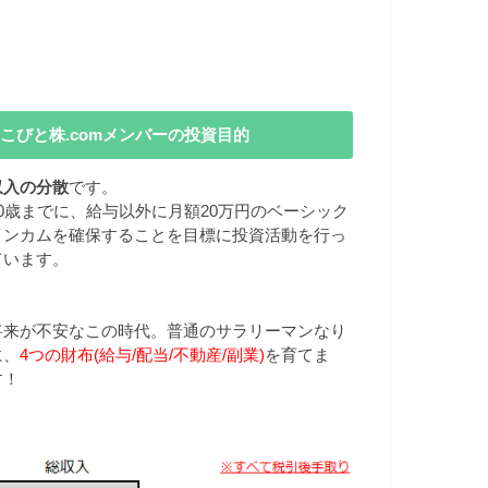
こびと株.comメンバーの投資目的
収入の分散
です。
40歳までに、給与以外に月額20万円のベーシック
インカムを確保することを目標に投資活動を行っ
ています。
将来が不安なこの時代。普通のサラリーマンなり
に、
4つの財布(給与/配当/不動産/副業)
を育てま
す！