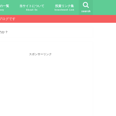
の一覧
当サイトについて
投資リンク集
ory
About Us
Investment Link
search
ブログです
ト
シュ
comライフ
ク
ク
ック
ク
ク
だけじゃ報われない時代？
守る、今-老後-子供達！
あればこんなに遊べる！
信・中古１Rとの違い
！こびと探しの旅へ！
ておきたい専門用語集
こびと株.comの運営者
免責事項／プライバシーポリシー
お問合せ
サラリーマンライフ
就職活動
転職活動
経理・秘伝の書
FP(ファイナンシャルプランナー)
USCPA(米国公認会計士)
ビジネス会計検定
証券アナリスト
簿記
TOEIC
配当金投資のヒント
配当ランキング
こびと株
倹約・省エネ生活
楽天経済圏
のか？
スポンサーリンク