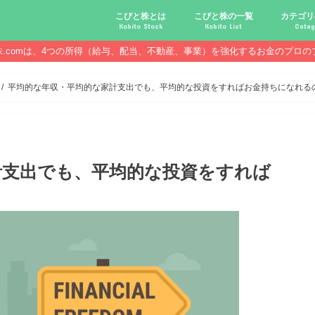
こびと株とは
こびと株の一覧
カテゴリ
Kobito Stock
Kobito List
Categ
株.comは、4つの所得（給与、配当、不動産、事業）を強化するお金のプロの
こびと株投資を始める前に
こびと株の10条件
こびと株のメリット,デメリット
こびと株の投資10原則
こびと株投資のモデル紹介
こびとNo.2169 CDS
こびとNo.4762 エックスネッ
こびとNo.7751 キヤノン
こびとNo.7820 ニホンフラッ
こびとNo.7921 宝印刷
こびとNo.9986 蔵王産業
こびと株.
給与ハッ
副業ハッ
配当金ハ
年金ハッ
倹約ハッ
マジメな
配当金が
配当金が
債券・投
口座開設
必ず知っ
平均的な年収・平均的な家計支出でも、平均的な投資をすればお金持ちになれる
計支出でも、平均的な投資をすれば