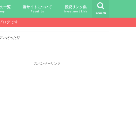
の一覧
当サイトについて
投資リンク集
ory
About Us
Investment Link
search
ブログです
ト
シュ
comライフ
ク
ク
ック
ク
ク
だけじゃ報われない時代？
守る、今-老後-子供達！
あればこんなに遊べる！
信・中古１Rとの違い
！こびと探しの旅へ！
ておきたい専門用語集
こびと株.comの運営者
免責事項／プライバシーポリシー
お問合せ
サラリーマンライフ
就職活動
転職活動
経理・秘伝の書
FP(ファイナンシャルプランナー)
USCPA(米国公認会計士)
ビジネス会計検定
証券アナリスト
簿記
TOEIC
配当金投資のヒント
配当ランキング
こびと株
倹約・省エネ生活
楽天経済圏
マンだった話
スポンサーリンク