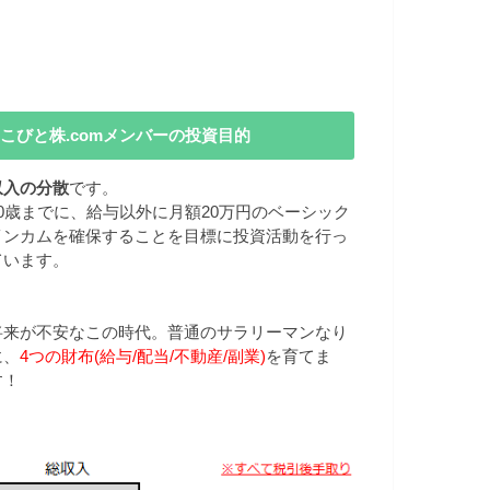
こびと株.comメンバーの投資目的
収入の分散
です。
40歳までに、給与以外に月額20万円のベーシック
インカムを確保することを目標に投資活動を行っ
ています。
将来が不安なこの時代。普通のサラリーマンなり
に、
4つの財布(給与/配当/不動産/副業)
を育てま
す！