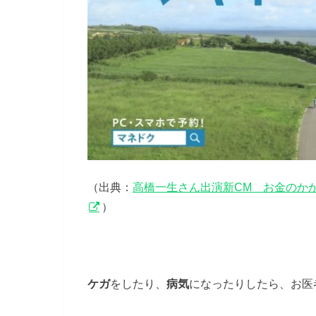
（出典：
高橋一生さん出演新CM お金のか
）
ケガ
をしたり、
病気
になったりしたら、お医