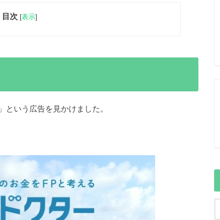
目次
[
表示
]
」という広告を見かけました。