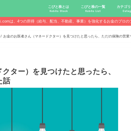
こびと株とは
こびと株の一覧
カテゴリ
Kobito Stock
Kobito List
Categ
株.comは、4つの所得（給与、配当、不動産、事業）を強化するお金のプロの
こびと株投資を始める前に
こびと株の10条件
こびと株のメリット,デメリット
こびと株の投資10原則
こびと株投資のモデル紹介
こびとNo.2169 CDS
こびとNo.4762 エックスネッ
こびとNo.7751 キヤノン
こびとNo.7820 ニホンフラッ
こびとNo.7921 宝印刷
こびとNo.9986 蔵王産業
こびと株.
給与ハッ
副業ハッ
配当金ハ
年金ハッ
倹約ハッ
マジメな
配当金が
配当金が
債券・投
口座開設
必ず知っ
お金のお医者さん（マネードクター）を見つけたと思ったら、ただの保険の営業
ドクター）を見つけたと思ったら、
た話