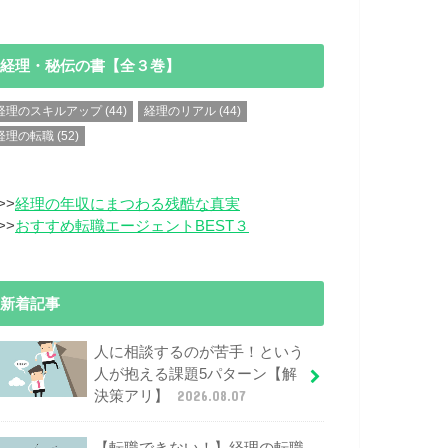
経理・秘伝の書【全３巻】
経理のスキルアップ
(44)
経理のリアル
(44)
経理の転職
(52)
>>
経理の年収にまつわる残酷な真実
>>
おすすめ転職エージェントBEST３
新着記事
人に相談するのが苦手！という
人が抱える課題5パターン【解
決策アリ】
2026.08.07