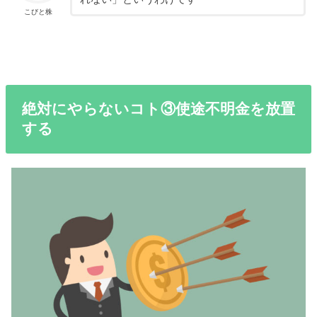
こびと株
絶対にやらないコト③使途不明金を放置
する