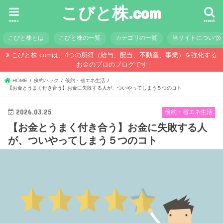
こびと株.com
menu
search
こびと株とは
こびと株の一覧
カテゴリの一覧
当サイトについて
こびと株.comは、4つの所得（給与、配当、不動産、事業）を強化する
お金のプロのブログです
HOME
倹約ハック
倹約・省エネ生活
【お金とうまく付き合う】お金に失敗する人が、ついやってしまう５つのコト
2026.03.25
倹約・省エネ生活
【お金とうまく付き合う】お金に失敗する人
が、ついやってしまう５つのコト