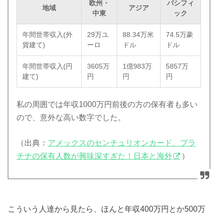
欧州・
パシフィ
地域
アジア
中東
ック
年間世帯収入(外
29万ユ
88.34万米
74.5万豪
貨建て)
ーロ
ドル
ドル
年間世帯収入(円
3605万
1億983万
5857万
建て)
円
円
円
私の周囲では年収1000万円前後の方の保有者も多い
ので、意外な高い数字でした。
（出典：
アメックスのセンチュリオンカード、プラ
チナの保有人数が興味深すぎた！日本と海外
）
こういう人達から見たら、ほんと年収400万円とか500万