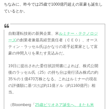
ちなみに、昨今では25歳で1000億円超えの富豪も誕生し
ているとか。
自動運転技術の新興企業、米
ルミナー・テクノロジ
ーズ
の創業者兼最高経営責任者（ＣＥＯ）、オース
ティン・ラッセル氏はかなりの若手起業家として富
豪の仲間入りを果たす見込みだ。
19日に提出された委任状説明書によれば、株式公開
後のラッセル氏（25）の持ち分は発行済み株式の約
35％の１億470万株となる。これはルミナーの現在
の評価額に基づけば約11億ドル（約1160億円）相
当。
（Bloomberg「
25歳ビリオネア誕生へ、またも米