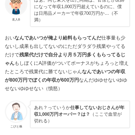
になって年収1,000万円超えているのに、僕
は日用品メーカーで年収700万円か…（不
満）
友人B
おい
なんであいつが俺より給料もらってんだ
仕事量も少
ないし成果も出してないのにただダラダラ残業やってる
だけで
残業代だけで自分より月５万円多くもらってるじ
ゃん
もしぼくにA評価がついてボーナスがちょろっと増え
たところで残業代に勝てないじゃん
なんであいつの年収
が800万円でぼくの年収が600万円
なんだゆゆせないゆゆ
せないゆゆせない（憤怒）
あれ？っていうか
仕事してないおじさんが年
収1,000万円オーバー？は？
（ここで血管が
切れる）
こびと株