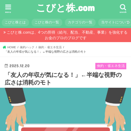
こびと株.com
menu
search
こびと株とは
こびと株の一覧
カテゴリの一覧
当サイトについて
こびと株.comは、4つの所得（給与、配当、不動産、事業）を強化する
お金のプロのブログです
HOME
倹約ハック
倹約・省エネ生活
「友人の年収が気になる！」←半端な視野の広さは消耗のモト
2025.12.20
倹約・省エネ生活
「友人の年収が気になる！」←半端な視野の
広さは消耗のモト