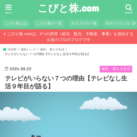
こびと株.com
menu
search
こびと株とは
こびと株の一覧
カテゴリの一覧
当サイトについて
こびと株.comは、4つの所得（給与、配当、不動産、事業）を強化する
お金のプロのブログです
HOME
倹約ハック
倹約・省エネ生活
テレビがいらない７つの理由【テレビなし生活９年目が語る】
2024.08.22
倹約・省エネ生活
テレビがいらない７つの理由【テレビなし生
活９年目が語る】