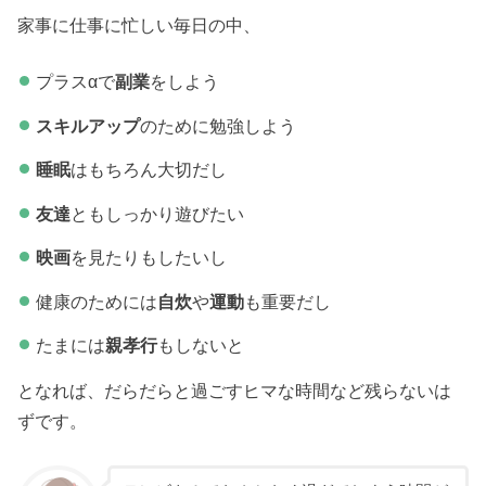
家事に仕事に忙しい毎日の中、
プラスαで
副業
をしよう
スキルアップ
のために勉強しよう
睡眠
はもちろん大切だし
友達
ともしっかり遊びたい
映画
を見たりもしたいし
健康のためには
自炊
や
運動
も重要だし
たまには
親孝行
もしないと
となれば、だらだらと過ごすヒマな時間など残らないは
ずです。