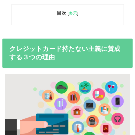
目次
[
表示
]
クレジットカード持たない主義に賛成
する３つの理由