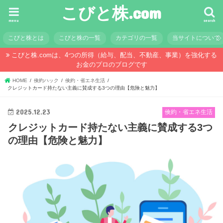
こびと株.com
menu
search
こびと株とは
こびと株の一覧
カテゴリの一覧
当サイトについて
こびと株.comは、4つの所得（給与、配当、不動産、事業）を強化する
お金のプロのブログです
HOME
倹約ハック
倹約・省エネ生活
クレジットカード持たない主義に賛成する3つの理由【危険と魅力】
2025.12.23
倹約・省エネ生活
クレジットカード持たない主義に賛成する3つ
の理由【危険と魅力】