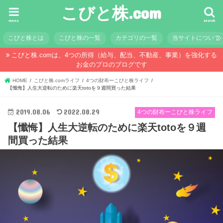
こびと株.com
menu
search
こびと株とは
こびと株の一覧
カテゴリの一覧
当サイトについて
こびと株.comは、4つの所得（給与、配当、不動産、事業）を強化する
お金のプロのブログです
HOME
こびと株.comライフ
4つの財布ーこびと株ライフ
【懺悔】人生大逆転のために楽天totoを９週間買った結果
2019.08.06
2022.08.29
4つの財布ーこびと株ライフ
【懺悔】人生大逆転のために楽天totoを９週
間買った結果