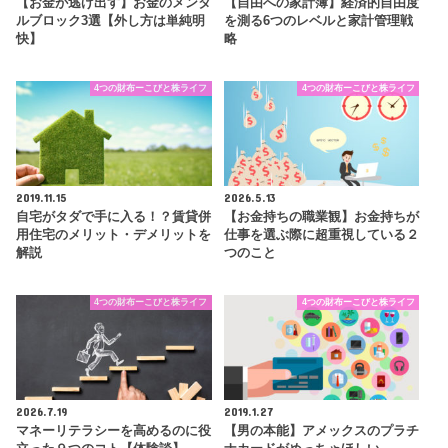
【お金が逃げ出す】お金のメンタ
【自由への家計簿】経済的自由度
ルブロック3選【外し方は単純明
を測る6つのレベルと家計管理戦
快】
略
4つの財布ーこびと株ライフ
4つの財布ーこびと株ライフ
2019.11.15
2026.5.13
自宅がタダで手に入る！？賃貸併
【お金持ちの職業観】お金持ちが
用住宅のメリット・デメリットを
仕事を選ぶ際に超重視している２
解説
つのこと
4つの財布ーこびと株ライフ
4つの財布ーこびと株ライフ
2026.7.19
2019.1.27
マネーリテラシーを高めるのに役
【男の本能】アメックスのプラチ