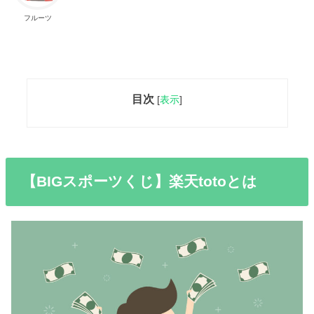
フルーツ
目次
[
表示
]
【BIGスポーツくじ】楽天totoとは