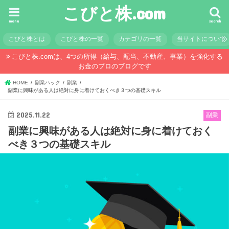
こびと株.com
menu
search
こびと株とは
こびと株の一覧
カテゴリの一覧
当サイトについて
こびと株.comは、4つの所得（給与、配当、不動産、事業）を強化する
お金のプロのブログです
HOME
副業ハック
副業
副業に興味がある人は絶対に身に着けておくべき３つの基礎スキル
2025.11.22
副業
副業に興味がある人は絶対に身に着けておく
べき３つの基礎スキル