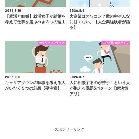
2026.8.10
2026.8.9
【就活と結婚】就活女子が結婚を
大企業はオワコン？世の中そんな
考えて仕事を選ぶべき３つの理由
に甘くない。【大企業経験者が語
る】
サラリーマンライフ
こびと株.comライフ
2026.8.8
2026.8.7
キャリアダウンの転職を考える人
人に相談するのが苦手！という人
がいだく５つの幻想【要注意】
が抱える課題5パターン【解決策
アリ】
スポンサーリンク