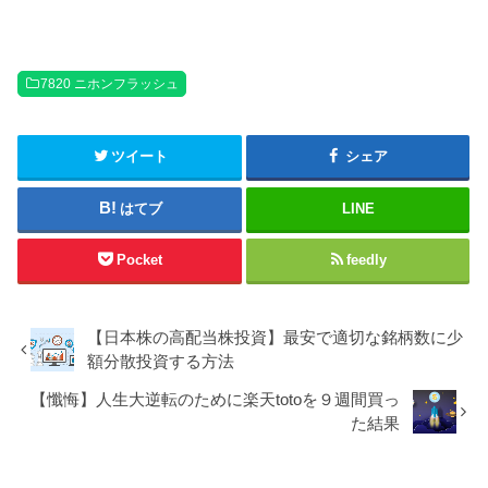
7820 ニホンフラッシュ
ツイート
シェア
はてブ
LINE
Pocket
feedly
【日本株の高配当株投資】最安で適切な銘柄数に少
額分散投資する方法
【懺悔】人生大逆転のために楽天totoを９週間買っ
た結果