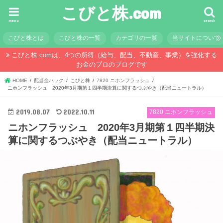
こびと株.com
menu
search
こびと株とは
こびと株の一覧
カテゴリの一覧
当サイトについて
こびと株.comは、4つの所得（給与、配当、不動産、事業）を強化する
お金のプロのブログです
HOME
配当金ハック
こびと株
7820 ニホンフラッシュ
ニホンフラッシュ 2020年3月期第１四半期決算に関するつぶやき（配当ニュートラル）
2019.08.07
2022.10.11
7820 ニホンフラッシュ
ニホンフラッシュ 2020年3月期第１四半期決
算に関するつぶやき（配当ニュートラル）