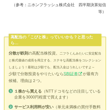
（参考：ニホンフラッシュ株式会社 四半期決算短信
等）
高配当の「こびと株」っていいかも？と思った
ら…
分散が鉄則
の高配当株投資。
二フラくんみたいに安定配当
と株式価値の成長を両立する、ステキな高配当株をコレクション
しましょう！最初は少額でも、配当入金はうれしいですよ～
少額で分散投資をやりたいなら
SBI証券
が最有力
候補。理由は２つ。
１株から買える
（NTTドコモなどの注目している
企業を3000円程度で買えます）
サービス利用料が安い
（単元未満株の買付手数料