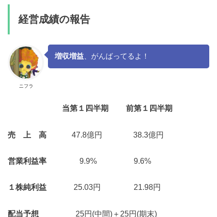
経営成績の報告
増収増益
、がんばってるよ！
ニフラ
当第１四半期
前第１四半期
売 上 高
47.8億円 38.3億円
営業利益率
9.9% 9.6%
１株純利益
25.03円 21.98円
配当予想
25円(中間)＋25円(期末)