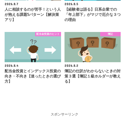
2026.8.7
2026.8.5
人に相談するのが苦手！という人
【経験者は語る】日系企業での
が抱える課題5パターン【解決策
「年上部下」がマジで厄介な３つ
アリ】
の理由
配当金投資のヒント
簿記
2026.8.4
2026.8.2
配当金投資とインデックス投資の
簿記の仕訳がわからないときの対
向き・不向き【迷ったときの選び
策３選【簿記１級ホルダーが教え
方】
る】
スポンサーリンク