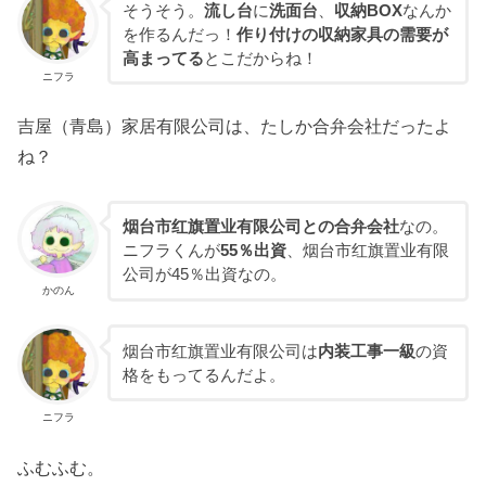
そうそう。
流し台
に
洗面台
、
収納BOX
なんか
を作るんだっ！
作り付けの収納家具の需要が
高まってる
とこだからね！
ニフラ
吉屋（青島）家居有限公司は、たしか合弁会社だったよ
ね？
烟台市红旗置业有限公司との合弁会社
なの。
ニフラくんが
55％出資
、烟台市红旗置业有限
公司が45％出資なの。
かのん
烟台市红旗置业有限公司は
内装工事一級
の資
格をもってるんだよ。
ニフラ
ふむふむ。