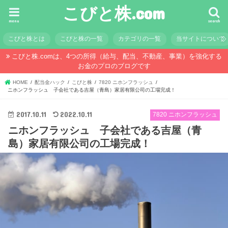
こびと株.com
menu
search
こびと株とは
こびと株の一覧
カテゴリの一覧
当サイトについて
こびと株.comは、4つの所得（給与、配当、不動産、事業）を強化する
お金のプロのブログです
HOME
配当金ハック
こびと株
7820 ニホンフラッシュ
ニホンフラッシュ 子会社である吉屋（青島）家居有限公司の工場完成！
2017.10.11
2022.10.11
7820 ニホンフラッシュ
ニホンフラッシュ 子会社である吉屋（青
島）家居有限公司の工場完成！