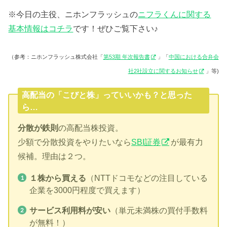
※今日の主役、ニホンフラッシュの
ニフラくんに関する
基本情報はコチラ
です！ぜひご覧下さい♪
（参考：ニホンフラッシュ株式会社「
第53期 年次報告書
」「
中国における合弁会
社2社設立に関するお知らせ
」等)
高配当の「こびと株」っていいかも？と思った
ら…
分散が鉄則
の高配当株投資。
少額で分散投資をやりたいなら
SBI証券
が最有力
候補。理由は２つ。
１株から買える
（NTTドコモなどの注目している
企業を3000円程度で買えます）
サービス利用料が安い
（単元未満株の買付手数料
が無料！）