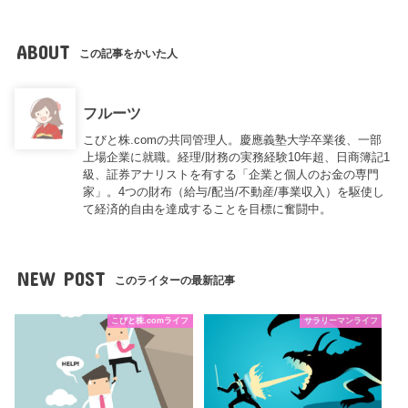
ABOUT
この記事をかいた人
フルーツ
こびと株.comの共同管理人。慶應義塾大学卒業後、一部
上場企業に就職。経理/財務の実務経験10年超、日商簿記1
級、証券アナリストを有する「企業と個人のお金の専門
家」。4つの財布（給与/配当/不動産/事業収入）を駆使し
て経済的自由を達成することを目標に奮闘中。
NEW POST
このライターの最新記事
こびと株.comライフ
サラリーマンライフ