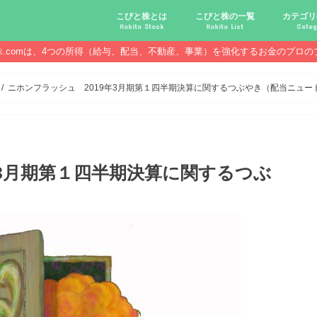
こびと株とは
こびと株の一覧
カテゴリ
Kobito Stock
Kobito List
Categ
株.comは、4つの所得（給与、配当、不動産、事業）を強化するお金のプロの
こびと株投資を始める前に
こびと株の10条件
こびと株のメリット,デメリット
こびと株の投資10原則
こびと株投資のモデル紹介
こびとNo.2169 CDS
こびとNo.4762 エックスネッ
こびとNo.7751 キヤノン
こびとNo.7820 ニホンフラッ
こびとNo.7921 宝印刷
こびとNo.9986 蔵王産業
こびと株.
給与ハッ
副業ハッ
配当金ハ
年金ハッ
倹約ハッ
マジメな
配当金が
配当金が
債券・投
口座開設
必ず知っ
ニホンフラッシュ 2019年3月期第１四半期決算に関するつぶやき（配当ニュー
年3月期第１四半期決算に関するつぶ