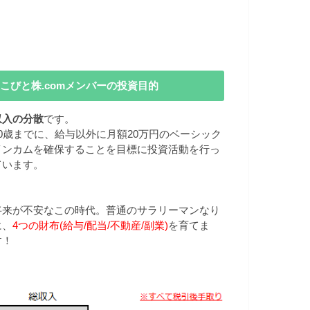
こびと株.comメンバーの投資目的
収入の分散
です。
40歳までに、給与以外に月額20万円のベーシック
インカムを確保することを目標に投資活動を行っ
ています。
将来が不安なこの時代。普通のサラリーマンなり
に、
4つの財布(給与/配当/不動産/副業)
を育てま
す！