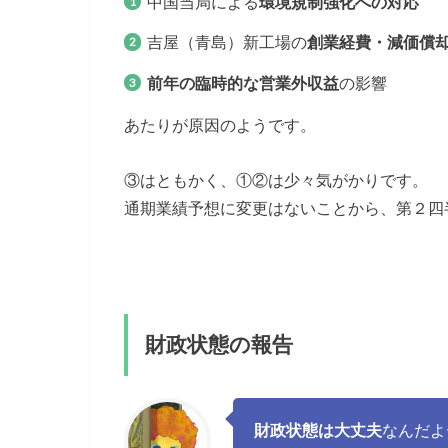
中国当局による
環境規制強化への対応
吉屋（青島）新工場の
創業経費・減価償
前年の臨時的な営業外収益
の影響
あたりが原因のようです。
③はともかく、①②は少々気がかりです。
通期業績予想に変更はないことから、第２四
財政状態の報告
財政状態は大丈夫
なんだよ