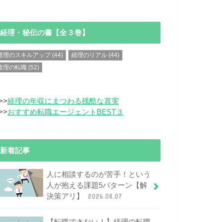
経理・秘伝の書【全３巻】
経理のスキルアップ
(44)
経理のリアル
(44)
経理の転職
(52)
>>
経理の年収にまつわる残酷な真実
>>
おすすめ転職エージェントBEST３
新着記事
人に相談するのが苦手！という
人が抱える課題5パターン【解
決策アリ】
2026.08.07