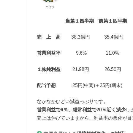
ニフラ
当第１四半期
前第１四半期
売 上 高
38.3億円 35.4億円
営業利益率
9.6% 11.0%
１株純利益
21.98円 26.50円
配当予想
25円(中間)＋25円(期末)
なかなかひどい減益っぷりです。
営業利益で6％、経常利益で20％近く減少
し
売上は伸びていますから、利益率の悪化が目