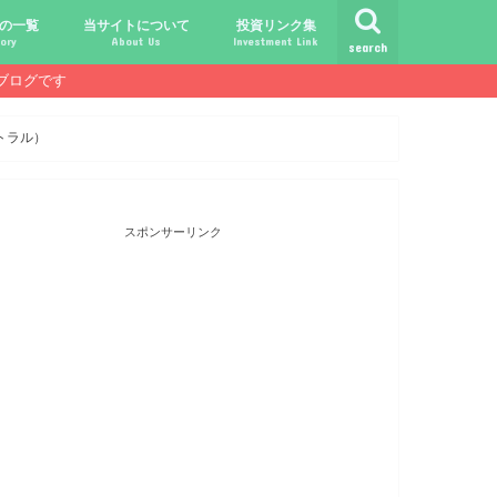
の一覧
当サイトについて
投資リンク集
ory
About Us
Investment Link
search
ブログです
ト
シュ
comライフ
ク
ク
ック
ク
ク
だけじゃ報われない時代？
守る、今-老後-子供達！
あればこんなに遊べる！
信・中古１Rとの違い
！こびと探しの旅へ！
ておきたい専門用語集
こびと株.comの運営者
免責事項／プライバシーポリシー
お問合せ
サラリーマンライフ
就職活動
転職活動
経理・秘伝の書
FP(ファイナンシャルプランナー)
USCPA(米国公認会計士)
ビジネス会計検定
証券アナリスト
簿記
TOEIC
配当金投資のヒント
配当ランキング
こびと株
倹約・省エネ生活
楽天経済圏
トラル）
スポンサーリンク