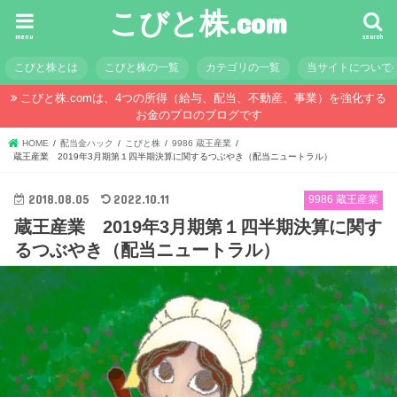
こびと株.com
menu
search
こびと株とは
こびと株の一覧
カテゴリの一覧
当サイトについて
こびと株.comは、4つの所得（給与、配当、不動産、事業）を強化する
お金のプロのブログです
HOME
配当金ハック
こびと株
9986 蔵王産業
蔵王産業 2019年3月期第１四半期決算に関するつぶやき（配当ニュートラル）
2018.08.05
2022.10.11
9986 蔵王産業
蔵王産業 2019年3月期第１四半期決算に関す
るつぶやき（配当ニュートラル）