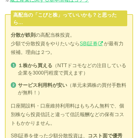
高配当の「こびと株」っていいかも？と思った
ら…
分散が鉄則
の高配当株投資。
少額で分散投資をやりたいなら
SBI証券
が最有力
候補。理由は２つ。
１株から買える
（NTTドコモなどの注目している
企業を3000円程度で買えます）
サービス利用料が安い
（単元未満株の買付手数料
が無料！）
口座開設料・口座維持利用料はもちろん無料で、個
別株なら投資信託と違って信託報酬などの保有コス
トもかかりません。
SBI証券を使った少額分散投資は、
コスト面で優秀