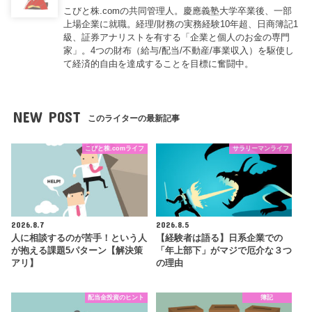
こびと株.comの共同管理人。慶應義塾大学卒業後、一部
上場企業に就職。経理/財務の実務経験10年超、日商簿記1
級、証券アナリストを有する「企業と個人のお金の専門
家」。4つの財布（給与/配当/不動産/事業収入）を駆使し
て経済的自由を達成することを目標に奮闘中。
NEW POST
このライターの最新記事
こびと株.comライフ
サラリーマンライフ
2026.8.7
2026.8.5
人に相談するのが苦手！という人
【経験者は語る】日系企業での
が抱える課題5パターン【解決策
「年上部下」がマジで厄介な３つ
アリ】
の理由
配当金投資のヒント
簿記