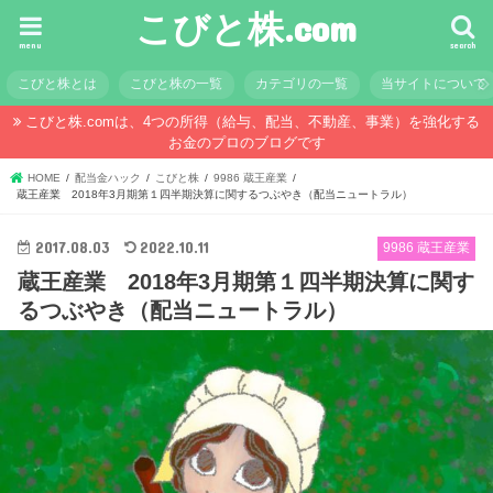
こびと株.com
menu
search
こびと株とは
こびと株の一覧
カテゴリの一覧
当サイトについて
こびと株.comは、4つの所得（給与、配当、不動産、事業）を強化する
お金のプロのブログです
HOME
配当金ハック
こびと株
9986 蔵王産業
蔵王産業 2018年3月期第１四半期決算に関するつぶやき（配当ニュートラル）
2017.08.03
2022.10.11
9986 蔵王産業
蔵王産業 2018年3月期第１四半期決算に関す
るつぶやき（配当ニュートラル）