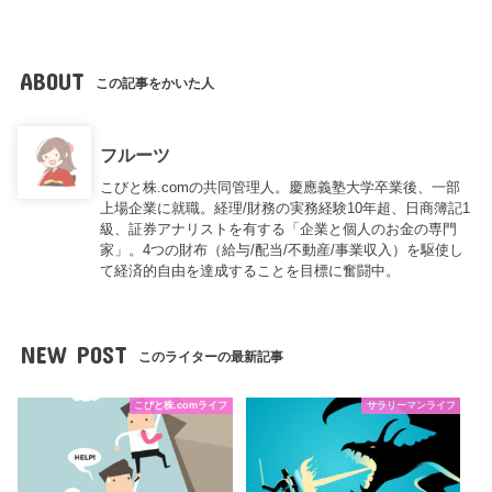
ABOUT
この記事をかいた人
フルーツ
こびと株.comの共同管理人。慶應義塾大学卒業後、一部
上場企業に就職。経理/財務の実務経験10年超、日商簿記1
級、証券アナリストを有する「企業と個人のお金の専門
家」。4つの財布（給与/配当/不動産/事業収入）を駆使し
て経済的自由を達成することを目標に奮闘中。
NEW POST
このライターの最新記事
こびと株.comライフ
サラリーマンライフ