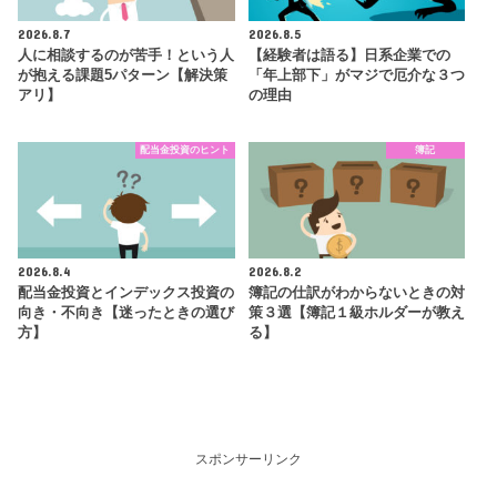
2026.8.7
2026.8.5
人に相談するのが苦手！という人
【経験者は語る】日系企業での
が抱える課題5パターン【解決策
「年上部下」がマジで厄介な３つ
アリ】
の理由
配当金投資のヒント
簿記
2026.8.4
2026.8.2
配当金投資とインデックス投資の
簿記の仕訳がわからないときの対
向き・不向き【迷ったときの選び
策３選【簿記１級ホルダーが教え
方】
る】
スポンサーリンク