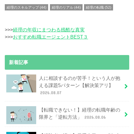
経理のスキルアップ
(44)
経理のリアル
(44)
経理の転職
(52)
>>>
経理の年収にまつわる残酷な真実
>>>
おすすめ転職エージェントBEST３
新着記事
人に相談するのが苦手！という人が抱
える課題5パターン【解決策アリ】
2026.08.07
【転職できない！】経理の転職年齢の
限界と「逆転方法」
2026.08.06