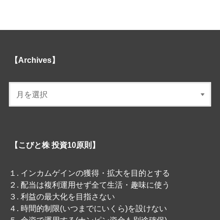
【Archives】
【こびと株 投資10原則】
１. インカムゲインの獲得・拡大を目的とする
２. 配当は複利運用せず全て生活・趣味に使う
３. 利益の最大化を目指さない
４. 時間的制限(いつまでにいくら)を設けない
５. 余資で運用する(ナンピン資金も別途確保)