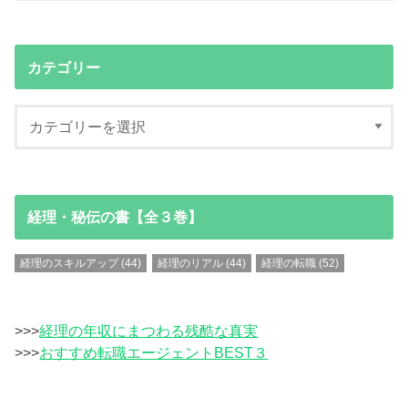
カテゴリー
経理・秘伝の書【全３巻】
経理のスキルアップ
(44)
経理のリアル
(44)
経理の転職
(52)
>>>
経理の年収にまつわる残酷な真実
>>>
おすすめ転職エージェントBEST３