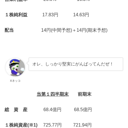
１株純利益
17.83円 14.63円
配当
14円(中間予想)＋14円(期末予想)
オレ、しっかり堅実にがんばってんだぜ！
Xネッコ
当第１四半期末
前期末
総 資 産
68.4億円 68.5億円
１株純資産(※1)
725.77円 721.94円