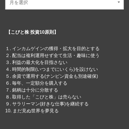
【こびと株 投資10原則】
１. インカムゲインの獲得・拡大を目的とする
２. 配当は複利運用せず全て生活・趣味に使う
３. 利益の最大化を目指さない
４. 時間的制限(いつまでにいくら)を設けない
５. 余資で運用する(ナンピン資金も別途確保)
６. 毎年、一定額分を購入する
７. 銘柄は十分に分散する
８. 取得した「こびと株」は売らない
９. サラリーマン(好きな仕事)を継続する
10. まだ見ぬ世界を夢見る