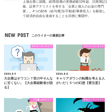
上場企業に就職。経理/財務の実務経験10年超、日商簿記1
級、証券アナリストを有する「企業と個人のお金の専門
家」。4つの財布（給与/配当/不動産/事業収入）を駆使し
て経済的自由を達成することを目標に奮闘中。
NEW POST
このライターの最新記事
サラリーマンライフ
サラリーマンライフ
2026.8.9
2026.8.8
大企業はオワコン？世の中そんな
キャリアダウンの転職を考える人
に甘くない。【大企業経験者が語
がいだく５つの幻想【要注意】
る】
こびと株.comライフ
サラリーマンライフ