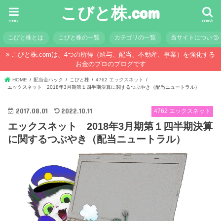
こびと株.com
menu
search
こびと株とは
こびと株の一覧
カテゴリの一覧
当サイトについて
こびと株.comは、4つの所得（給与、配当、不動産、事業）を強化する
お金のプロのブログです
HOME
配当金ハック
こびと株
4762 エックスネット
エックスネット 2018年3月期第１四半期決算に関するつぶやき（配当ニュートラル）
2017.08.01
2022.10.11
4762 エックスネット
エックスネット 2018年3月期第１四半期決算
に関するつぶやき（配当ニュートラル）