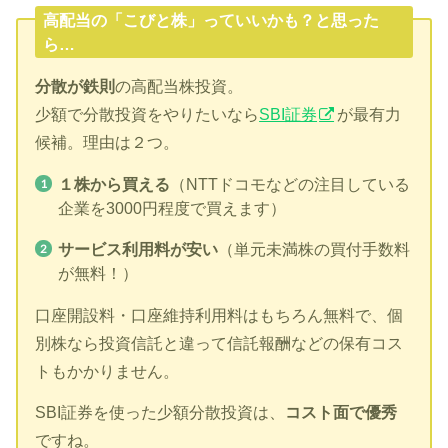
高配当の「こびと株」っていいかも？と思った
ら…
分散が鉄則
の高配当株投資。
少額で分散投資をやりたいなら
SBI証券
が最有力
候補。理由は２つ。
１株から買える
（NTTドコモなどの注目している
企業を3000円程度で買えます）
サービス利用料が安い
（単元未満株の買付手数料
が無料！）
口座開設料・口座維持利用料はもちろん無料で、個
別株なら投資信託と違って信託報酬などの保有コス
トもかかりません。
SBI証券を使った少額分散投資は、
コスト面で優秀
ですね。