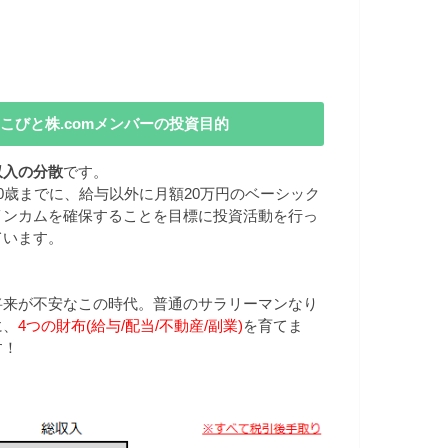
こびと株.comメンバーの投資目的
収入の分散
です。
40歳までに、給与以外に月額20万円のベーシック
インカムを確保することを目標に投資活動を行っ
ています。
将来が不安なこの時代。普通のサラリーマンなり
に、
4つの財布(給与/配当/不動産/副業)
を育てま
す！