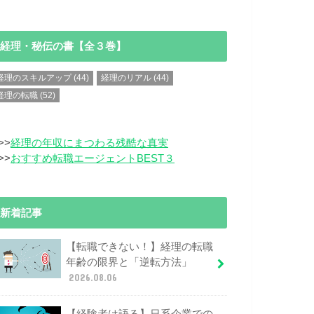
経理・秘伝の書【全３巻】
経理のスキルアップ
(44)
経理のリアル
(44)
経理の転職
(52)
>>
経理の年収にまつわる残酷な真実
>>
おすすめ転職エージェントBEST３
新着記事
【転職できない！】経理の転職
年齢の限界と「逆転方法」
2026.08.06