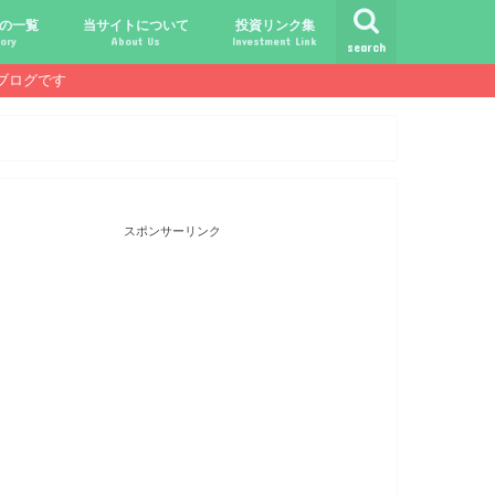
の一覧
当サイトについて
投資リンク集
ory
About Us
Investment Link
search
ブログです
ト
シュ
comライフ
ク
ク
ック
ク
ク
だけじゃ報われない時代？
守る、今-老後-子供達！
あればこんなに遊べる！
信・中古１Rとの違い
！こびと探しの旅へ！
ておきたい専門用語集
こびと株.comの運営者
免責事項／プライバシーポリシー
お問合せ
サラリーマンライフ
就職活動
転職活動
経理・秘伝の書
FP(ファイナンシャルプランナー)
USCPA(米国公認会計士)
ビジネス会計検定
証券アナリスト
簿記
TOEIC
配当金投資のヒント
配当ランキング
こびと株
倹約・省エネ生活
楽天経済圏
スポンサーリンク