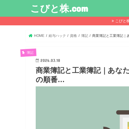
こびと株.com
こびと
HOME
給与ハック
資格
簿記
商業簿記と工業簿記｜
簿記
2026.03.18
商業簿記と工業簿記｜あな
の順番…