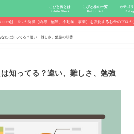
こびと株とは
こびと株の一覧
カテゴリ
Kobito Stock
Kobito List
Categ
株.comは、4つの所得（給与、配当、不動産、事業）を強化するお金のプロの
こびと株投資を始める前に
こびと株の10条件
こびと株のメリット,デメリット
こびと株の投資10原則
こびと株投資のモデル紹介
こびとNo.2169 CDS
こびとNo.4762 エックスネッ
こびとNo.7751 キヤノン
こびとNo.7820 ニホンフラッ
こびとNo.7921 宝印刷
こびとNo.9986 蔵王産業
こびと株.
給与ハッ
副業ハッ
配当金ハ
年金ハッ
倹約ハッ
マジメな
配当金が
配当金が
債券・投
口座開設
必ず知っ
あなたは知ってる？違い、難しさ、勉強の順番…
たは知ってる？違い、難しさ、勉強