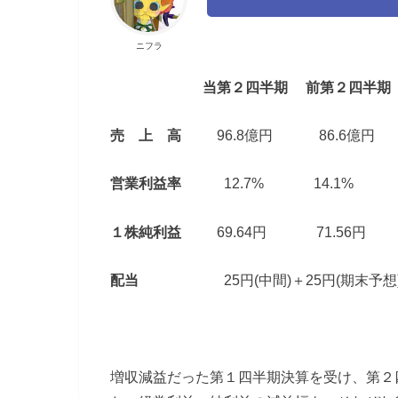
ニフラ
当第２四半期
前第２四半期
売 上 高
96.8億円 86.6億円
営業利益率
12.7% 14.1%
１株純利益
69.64円 71.56円
配当
25円(中間)＋25円(期末予想
増収減益だった第１四半期決算を受け、第２