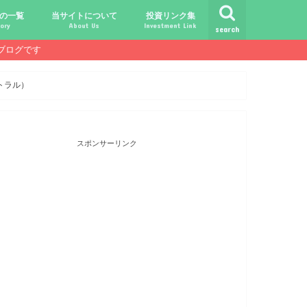
の一覧
当サイトについて
投資リンク集
ory
About Us
Investment Link
search
ブログです
ト
シュ
comライフ
ク
ク
ック
ク
ク
だけじゃ報われない時代？
守る、今-老後-子供達！
あればこんなに遊べる！
信・中古１Rとの違い
！こびと探しの旅へ！
ておきたい専門用語集
こびと株.comの運営者
免責事項／プライバシーポリシー
お問合せ
サラリーマンライフ
就職活動
転職活動
経理・秘伝の書
FP(ファイナンシャルプランナー)
USCPA(米国公認会計士)
ビジネス会計検定
証券アナリスト
簿記
TOEIC
配当金投資のヒント
配当ランキング
こびと株
倹約・省エネ生活
楽天経済圏
トラル）
スポンサーリンク