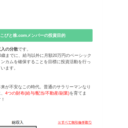
こびと株.comメンバーの投資目的
収入の分散
です。
40歳までに、給与以外に月額20万円のベーシック
インカムを確保することを目標に投資活動を行っ
ています。
将来が不安なこの時代。普通のサラリーマンなり
に、
4つの財布(給与/配当/不動産/副業)
を育てま
す！