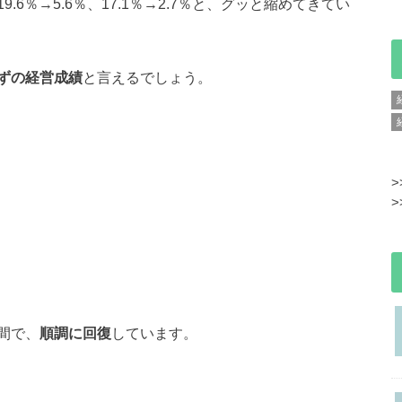
6％→5.6％、17.1％→2.7％と、グッと縮めてきてい
ずの経営成績
と言えるでしょう。
>
>
間で、
順調に回復
しています。