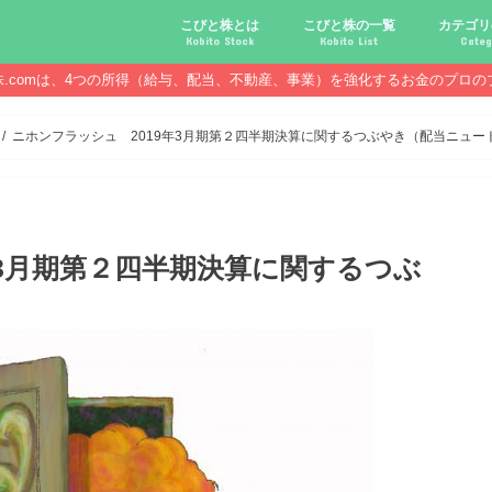
こびと株とは
こびと株の一覧
カテゴリ
Kobito Stock
Kobito List
Categ
株.comは、4つの所得（給与、配当、不動産、事業）を強化するお金のプロの
こびと株投資を始める前に
こびと株の10条件
こびと株のメリット,デメリット
こびと株の投資10原則
こびと株投資のモデル紹介
こびとNo.2169 CDS
こびとNo.4762 エックスネッ
こびとNo.7751 キヤノン
こびとNo.7820 ニホンフラッ
こびとNo.7921 宝印刷
こびとNo.9986 蔵王産業
こびと株.
給与ハッ
副業ハッ
配当金ハ
年金ハッ
倹約ハッ
マジメな
配当金が
配当金が
債券・投
口座開設
必ず知っ
ニホンフラッシュ 2019年3月期第２四半期決算に関するつぶやき（配当ニュー
年3月期第２四半期決算に関するつぶ