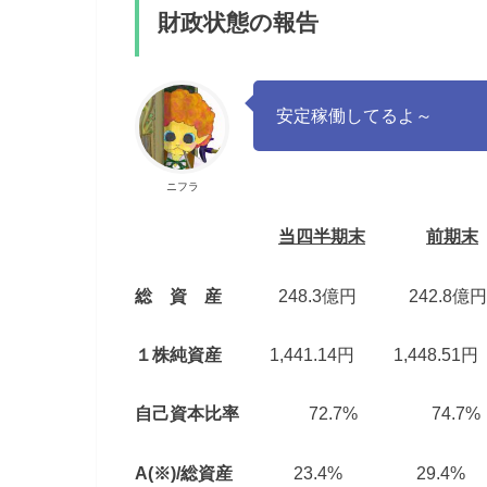
財政状態の報告
安定稼働してるよ～
ニフラ
当四半期末
前期末
総 資 産
248.3億円 242.8億円
１株純資産
1,441.14円 1,448.51円
自己資本比率
72.7% 74.7%
A(※)/総資産
23.4% 29.4%