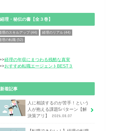
経理・秘伝の書【全３巻】
経理のスキルアップ
(44)
経理のリアル
(44)
経理の転職
(52)
>>
経理の年収にまつわる残酷な真実
>>
おすすめ転職エージェントBEST３
新着記事
人に相談するのが苦手！という
人が抱える課題5パターン【解
決策アリ】
2026.08.07