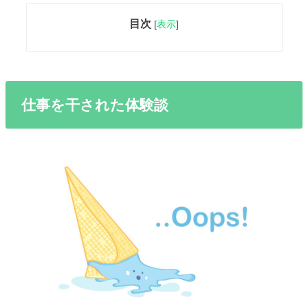
目次
[
表示
]
仕事を干された体験談