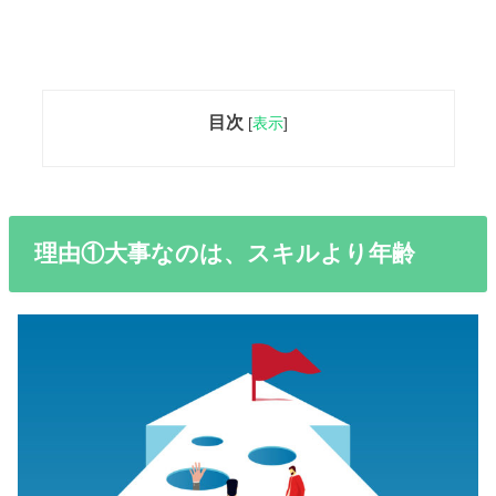
目次
[
表示
]
理由①大事なのは、スキルより年齢