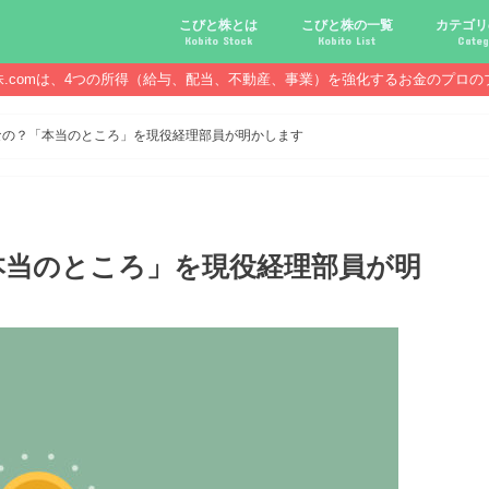
こびと株とは
こびと株の一覧
カテゴリ
Kobito Stock
Kobito List
Categ
株.comは、4つの所得（給与、配当、不動産、事業）を強化するお金のプロの
こびと株投資を始める前に
こびと株の10条件
こびと株のメリット,デメリット
こびと株の投資10原則
こびと株投資のモデル紹介
こびとNo.2169 CDS
こびとNo.4762 エックスネッ
こびとNo.7751 キヤノン
こびとNo.7820 ニホンフラッ
こびとNo.7921 宝印刷
こびとNo.9986 蔵王産業
こびと株.
給与ハッ
副業ハッ
配当金ハ
年金ハッ
倹約ハッ
マジメな
配当金が
配当金が
債券・投
口座開設
必ず知っ
なの？「本当のところ」を現役経理部員が明かします
本当のところ」を現役経理部員が明