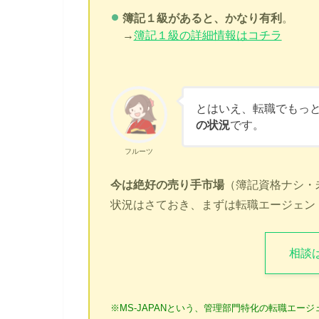
簿記１級があると、かなり有利
。
→
簿記１級の詳細情報はコチラ
とはいえ、転職でもっ
の状況
です。
フルーツ
今は絶好の売り手市場
（簿記資格ナシ・
状況はさておき、まずは転職エージェン
相談
※MS-JAPANという、管理部門特化の転職エー