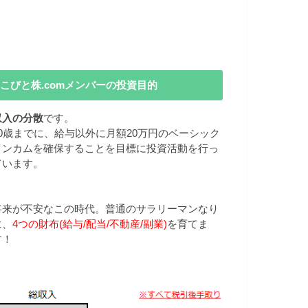
こびと株.comメンバーの投資目的
収入の分散
です。
40歳までに、給与以外に月額20万円のベーシック
インカムを確保することを目標に投資活動を行っ
ています。
将来が不安なこの時代。普通のサラリーマンなり
に、
4つの財布(給与/配当/不動産/副業)
を育てま
す！