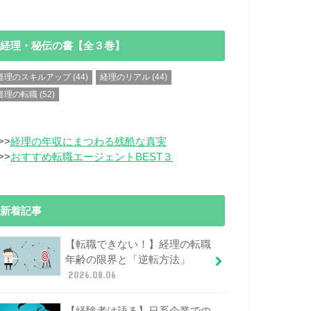
経理・秘伝の書【全３巻】
経理のスキルアップ
(44)
経理のリアル
(44)
経理の転職
(52)
>>
経理の年収にまつわる残酷な真実
>>
おすすめ転職エージェントBEST３
新着記事
【転職できない！】経理の転職
年齢の限界と「逆転方法」
2026.08.06