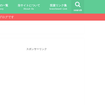
の一覧
当サイトについて
投資リンク集
ory
About Us
Investment Link
search
ブログです
ト
シュ
comライフ
ク
ク
ック
ク
ク
だけじゃ報われない時代？
守る、今-老後-子供達！
あればこんなに遊べる！
信・中古１Rとの違い
！こびと探しの旅へ！
ておきたい専門用語集
こびと株.comの運営者
免責事項／プライバシーポリシー
お問合せ
サラリーマンライフ
就職活動
転職活動
経理・秘伝の書
FP(ファイナンシャルプランナー)
USCPA(米国公認会計士)
ビジネス会計検定
証券アナリスト
簿記
TOEIC
配当金投資のヒント
配当ランキング
こびと株
倹約・省エネ生活
楽天経済圏
スポンサーリンク