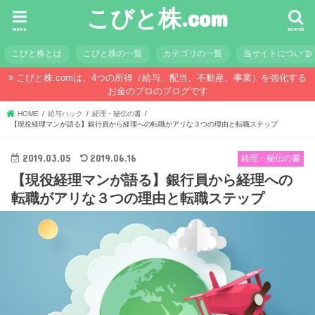
こびと株.com
menu
search
こびと株とは
こびと株の一覧
カテゴリの一覧
当サイトについて
こびと株.comは、4つの所得（給与、配当、不動産、事業）を強化する
お金のプロのブログです
HOME
給与ハック
経理・秘伝の書
【現役経理マンが語る】銀行員から経理への転職がアリな３つの理由と転職ステップ
2019.03.05
2019.06.16
経理・秘伝の書
【現役経理マンが語る】銀行員から経理への
転職がアリな３つの理由と転職ステップ