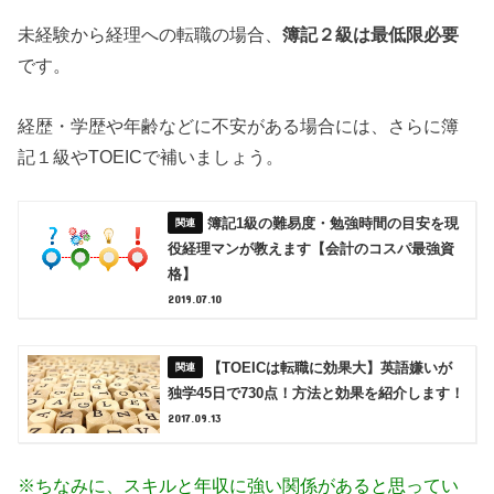
未経験から経理への転職の場合、
簿記２級は最低限必要
です。
経歴・学歴や年齢などに不安がある場合には、さらに簿
記１級やTOEICで補いましょう。
簿記1級の難易度・勉強時間の目安を現
役経理マンが教えます【会計のコスパ最強資
格】
2019.07.10
【TOEICは転職に効果大】英語嫌いが
独学45日で730点！方法と効果を紹介します！
2017.09.13
※ちなみに、スキルと年収に強い関係があると思ってい