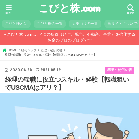
こびと株.com
menu
search
こびと株とは
こびと株の一覧
カテゴリの一覧
当サイトについて
こびと株.comは、4つの所得（給与、配当、不動産、事業）を強化する
お金のプロのブログです
HOME
給与ハック
経理・秘伝の書
経理の転職に役立つスキル・経験【転職狙いでUSCMAはアリ？】
2020.06.24
2021.05.12
経理・秘伝の書
経理の転職に役立つスキル・経験【転職狙い
でUSCMAはアリ？】