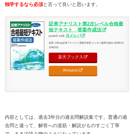
独学するなら必須
と言って良いと思います。
証券アナリスト第2次レベル合格最
短テキスト 答案作成法
ヨメレバ
posted with
佐野 三郎/zip証券アナリスト受験対策室 ビジネス教育出版社 2018年10
月06日頃
楽天ブックス
Amazon
内容としては、過去3年分の過去問解説集です。普通の過
去問と違って、解答への道筋・解説がものすごく丁寧
で、まるで読み物のようになっています。