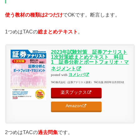
使う教材の種類は2つだけ
でOKです。断言します。
1つめはTACの
総まとめテキスト
。
2023年試験対策 証券アナリスト
1次対策総まとめテキスト 科目
1 証券分析とポートフォリオ・マ
ネジメント
ヨメレバ
posted with
TAC株式会社（証券アナリスト講座） TAC出版 2022年11月22日頃
楽天ブックス
Amazon
2つめはTACの
過去問集
です。