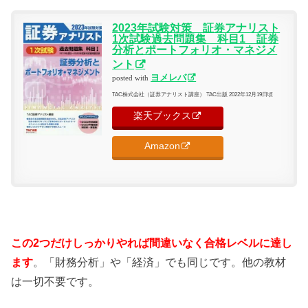
2023年試験対策 証券アナリスト
1次試験過去問題集 科目1 証券
分析とポートフォリオ・マネジメ
ント
ヨメレバ
posted with
TAC株式会社（証券アナリスト講座） TAC出版 2022年12月19日頃
楽天ブックス
Amazon
この2つだけしっかりやれば間違いなく合格レベルに達し
ます
。「財務分析」や「経済」でも同じです。他の教材
は一切不要です。