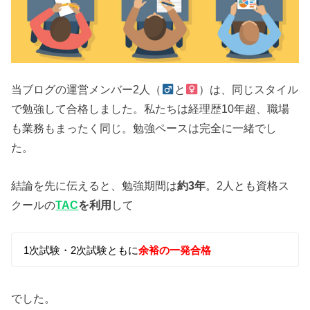
当ブログの運営メンバー2人（
と
）は、同じスタイル
で勉強して合格しました。私たちは経理歴10年超、職場
も業務もまったく同じ。勉強ペースは完全に一緒でし
た。
結論を先に伝えると、勉強期間は
約3年
。2人とも資格ス
クールの
TAC
を利用
して
1次試験・2次試験ともに
余裕の一発合格
でした。