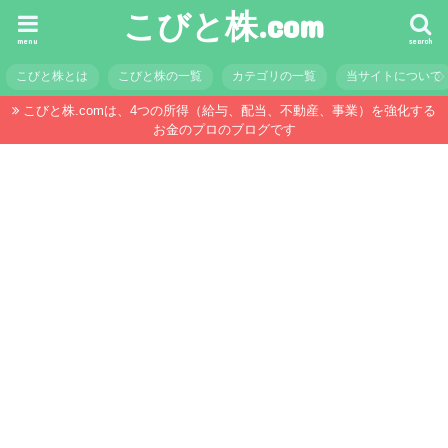
こびと株.com
menu
search
こびと株とは
こびと株の一覧
カテゴリの一覧
当サイトについて
こびと株.comは、4つの所得（給与、配当、不動産、事業）を強化する
お金のプロのブログです