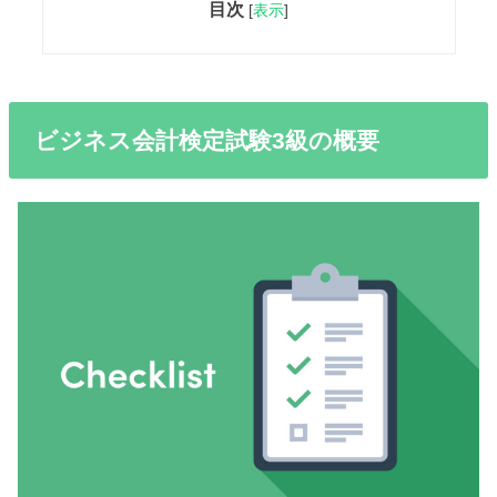
目次
[
表示
]
ビジネス会計検定試験3級の概要