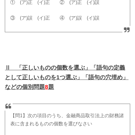
① (ア)正 (イ)正 ② (ア)正 (イ)誤
③ (ア)誤 (イ)正 ④ (ア)誤 (イ)誤
Ⅱ 「正しいものの個数を選ぶ」「語句の定義
として正しいものを1つ選ぶ」「語句の穴埋め」
などの個別問題
8
題
【問1】次の項目のうち、金融商品取引法上の財務諸
表に含まれるものの個数を選びなさい