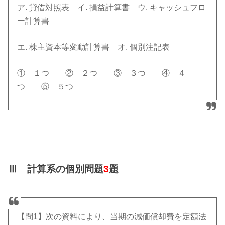
ア. 貸借対照表 イ. 損益計算書 ウ. キャッシュフロ
ー計算書
エ. 株主資本等変動計算書 オ. 個別注記表
① １つ ② ２つ ③ ３つ ④ ４
つ ⑤ ５つ
Ⅲ 計算系の個別問題
3
題
【問1】次の資料により、当期の減価償却費を定額法