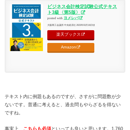
ビジネス会計検定試験公式テキス
ト3級〈第5版〉
ヨメレバ
posted with
大阪商工会議所 中央経済社 2023年03月16日頃
楽天ブックス
Amazon
テキスト内に例題もあるのですが、さすがに問題数が少
ないです。普通に考えると、過去問もやらざるを得ない
ですね。
事実上、
こちらも必須
といっても良いと思います。1,760