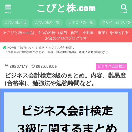
こびと株.com
menu
search
こびと株とは
こびと株の一覧
カテゴリの一覧
当サイトについて
こびと株.comは、4つの所得（給与、配当、不動産、事業）を強化する
お金のプロのブログです
HOME
給与ハック
資格
ビジネス会計検定
ビジネス会計検定3級のまとめ。内容、難易度(合格率)、勉強法や勉強時間など。
2020.11.17
2023.08.06
ビジネス会計検定
ビジネス会計検定3級のまとめ。内容、難易度
(合格率)、勉強法や勉強時間など。