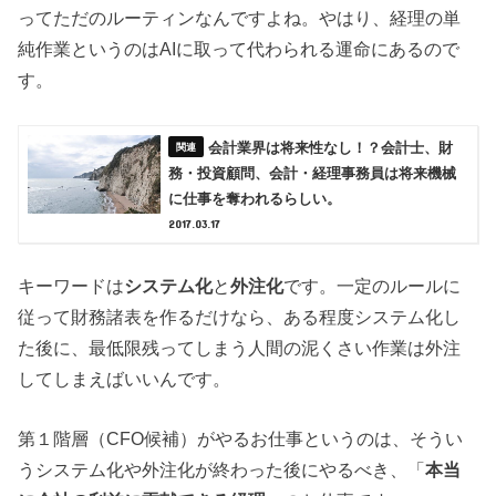
ってただのルーティンなんですよね。やはり、経理の単
純作業というのはAIに取って代わられる運命にあるので
す。
会計業界は将来性なし！？会計士、財
務・投資顧問、会計・経理事務員は将来機械
に仕事を奪われるらしい。
2017.03.17
キーワードは
システム化
と
外注化
です。一定のルールに
従って財務諸表を作るだけなら、ある程度システム化し
た後に、最低限残ってしまう人間の泥くさい作業は外注
してしまえばいいんです。
第１階層（CFO候補）がやるお仕事というのは、そうい
うシステム化や外注化が終わった後にやるべき、「
本当